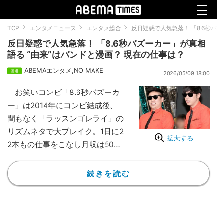
TOP
エンタメニュース
エンタメ総合
反日疑惑で人気急落！ 「8.6秒
反日疑惑で人気急落！ 「8.6秒バズーカー」が真相
語る “由来”はバンドと漫画？ 現在の仕事は？
ABEMAエンタメ
,
NO MAKE
2026/05/09 18:00
お笑いコンビ「8.6秒バズーカ
ー」は2014年にコンビ結成後、
間もなく「ラッスンゴレライ」の
リズムネタで大ブレイク。1日に2
拡大する
2本もの仕事をこなし月収は500
万円となったが、突如人気が急
落。『ABEMA エンタメ』の密着
続きを読む
企画「NO MAKE」は現在キッチ
ンカーで生計を立てる「はまやね
ん（35）」に、その真相を聞い