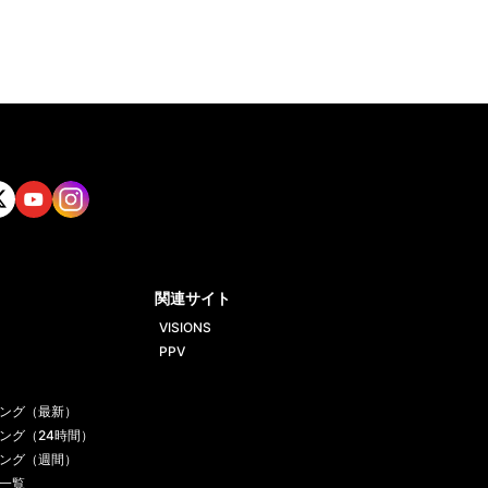
tt
Yout
Insta
ube
gram
関連サイト
VISIONS
PPV
ング（最新）
ング（24時間）
ング（週間）
一覧