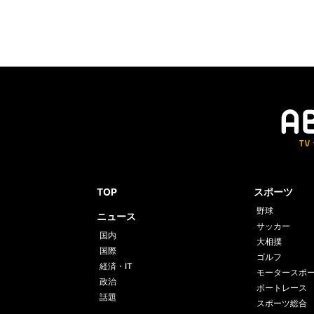
TOP
スポーツ
野球
ニュース
サッカー
国内
大相撲
国際
ゴルフ
経済・IT
モータースポ
政治
ボートレース
話題
スポーツ総合