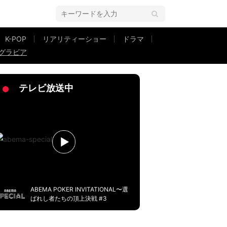
K-POP
リアリティーショー
ドラマ
グラビア
ン』に決定
テレビ放送中
ABEMA POKER INVITATIONAL〜選
ばれし者たちの頂上決戦 #3