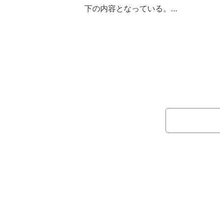
下の内容となっている。
＜通常版表紙＞
撮影初日、クロアチア・ドゥブロブ
られるケーブルカー乗車時に撮影され
で、大人な表情を浮かべる写真。
「写真集撮影の記念すべき1ポーズ目
クロアチアは、緊張よりもワクワクし
ったです！」（金川紗耶）