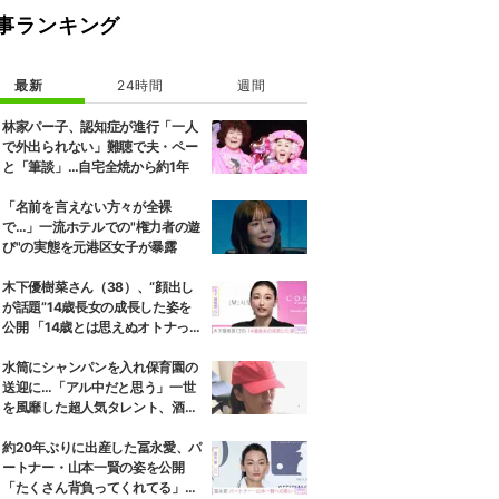
事ランキング
最新
24時間
週間
林家パー子、認知症が進行「一人
で外出られない」難聴で夫・ペー
と「筆談」…自宅全焼から約1年
「名前を言えない方々が全裸
で…」一流ホテルでの"権力者の遊
び"の実態を元港区女子が暴露
木下優樹菜さん（38）、“顔出し
が話題”14歳長女の成長した姿を
公開 「14歳とは思えぬオトナっぽ
さ」「優樹菜ちゃんにそっくりす
ぎる」など反響
水筒にシャンパンを入れ保育園の
送迎に…「アル中だと思う」一世
を風靡した超人気タレント、酒漬
けだった日々を告白
約20年ぶりに出産した冨永愛、パ
ートナー・山本一賢の姿を公開
「たくさん背負ってくれてる」感