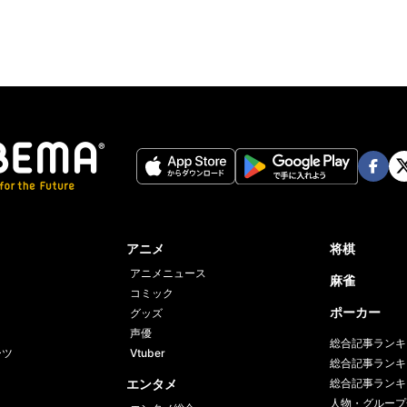
Face
Twi
book
er
アニメ
将棋
アニメニュース
麻雀
コミック
ポーカー
グッズ
声優
総合記事ランキ
ーツ
Vtuber
総合記事ランキ
エンタメ
総合記事ランキ
人物・グループ