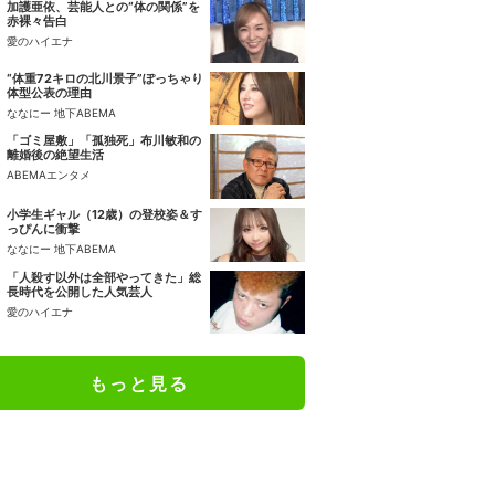
加護亜依、芸能人との“体の関係”を
赤裸々告白
愛のハイエナ
“体重72キロの北川景子”ぽっちゃり
体型公表の理由
ななにー 地下ABEMA
「ゴミ屋敷」「孤独死」布川敏和の
離婚後の絶望生活
ABEMAエンタメ
小学生ギャル（12歳）の登校姿＆す
っぴんに衝撃
ななにー 地下ABEMA
「人殺す以外は全部やってきた」総
長時代を公開した人気芸人
愛のハイエナ
もっと見る