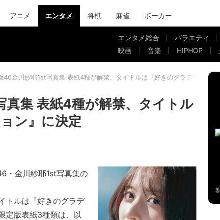
アニメ
エンタメ
将棋
麻雀
ポーカー
エンタメ総合
バラエティ
映画
音楽
HIPHOP
坂46金川紗耶1st写真集 表紙4種が解禁、タイトルは『好きのグラデーショ
t写真集 表紙4種が解禁、タイトル
ション』に決定
6・金川紗耶1st写真集の
イトルは『好きのグラデ
限定版表紙3種類は、以