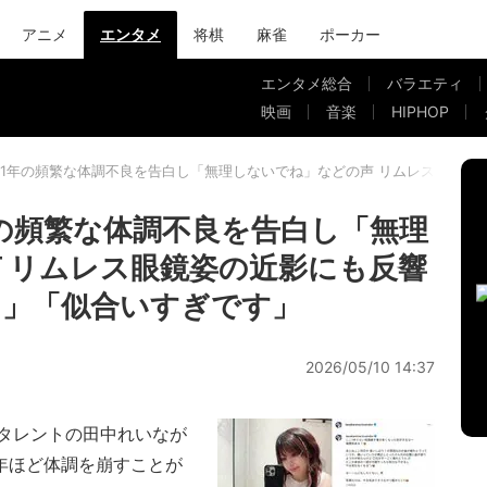
アニメ
エンタメ
将棋
麻雀
ポーカー
エンタメ総合
バラエティ
映画
音楽
HIPHOP
1年の頻繁な体調不良を告白し「無理しないでね」などの声 リムレス眼鏡姿の
の頻繁な体調不良を告白し「無理
 リムレス眼鏡姿の近影にも反響
!!」「似合いすぎです」
2026/05/10 14:37
タレントの田中れいなが
こ1年ほど体調を崩すことが