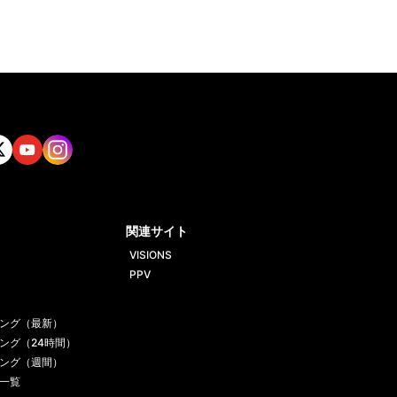
tt
Yout
Insta
ube
gram
関連サイト
VISIONS
PPV
ング（最新）
ング（24時間）
ング（週間）
一覧