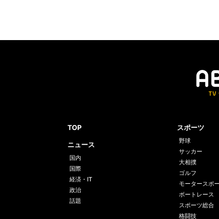
TOP
スポーツ
野球
ニュース
サッカー
国内
大相撲
国際
ゴルフ
経済・IT
モータースポ
政治
ボートレース
話題
スポーツ総合
格闘技