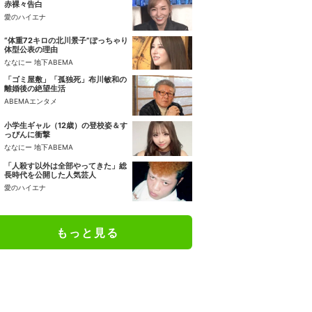
赤裸々告白
愛のハイエナ
“体重72キロの北川景子”ぽっちゃり
体型公表の理由
ななにー 地下ABEMA
「ゴミ屋敷」「孤独死」布川敏和の
離婚後の絶望生活
ABEMAエンタメ
小学生ギャル（12歳）の登校姿＆す
っぴんに衝撃
ななにー 地下ABEMA
「人殺す以外は全部やってきた」総
長時代を公開した人気芸人
愛のハイエナ
もっと見る