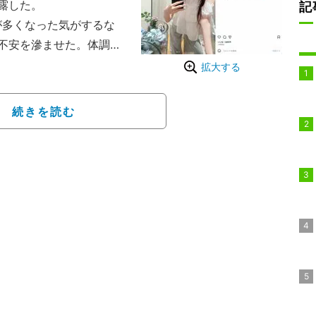
露した。
記
が多くなった気がするな
不安を滲ませた。体調が
どこか身体の一部が不調
拡大する
くなる」と続け、「なーー
した。
続きを読む