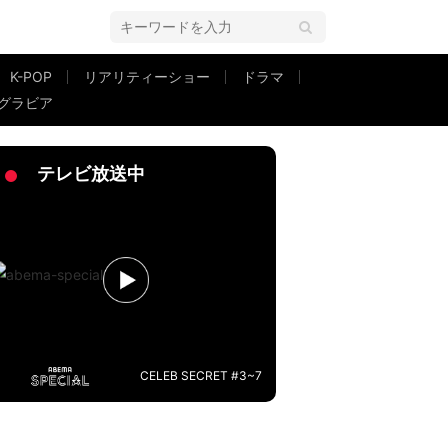
K-POP
リアリティーショー
ドラマ
グラビア
近影にも反響「めっちゃかわいい!!!」「似合いすぎです」
テレビ放送中
CELEB SECRET #3~7