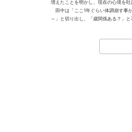
増えたことを明かし、現在の心境を吐
田中は「ここ1年ぐらい体調崩す事
～」と切り出し、「歳関係ある？」と
優れない日々が続いているようで、「
やったら気分も下がるし やる気もな
んにもしたくない。笑」と本音を漏ら