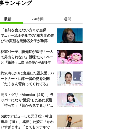
事ランキング
最新
24時間
週間
「名前を言えない方々が全裸
で…」一流ホテルでの"権力者の遊
び"の実態を元港区女子が暴露
林家パー子、認知症が進行「一人
で外出られない」難聴で夫・ペー
と「筆談」…自宅全焼から約1年
約20年ぶりに出産した冨永愛、パ
ートナー・山本一賢の姿を公開
「たくさん背負ってくれてる」感
謝の思いをつづる
元リトグリ・Manaka（25）、ラ
ッパーになり“激変”した姿に反響
「待って」「昔から見てるけど 最
近ずっと可愛くなってる」
5歳でデビューした元子役・村山
輝星（16）、成長した姿に「かわ
いすぎます」「とてもステキで
す」などの反響