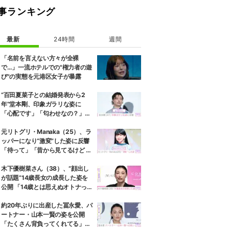
事ランキング
最新
24時間
週間
「名前を言えない方々が全裸
で…」一流ホテルでの"権力者の遊
び"の実態を元港区女子が暴露
“百田夏菜子との結婚発表から2
年”堂本剛、印象ガラリな姿に
「心配です」「匂わせなの？」な
どさまざまな声
元リトグリ・Manaka（25）、ラ
ッパーになり“激変”した姿に反響
「待って」「昔から見てるけど 最
近ずっと可愛くなってる」
木下優樹菜さん（38）、“顔出し
が話題”14歳長女の成長した姿を
公開 「14歳とは思えぬオトナっぽ
さ」「優樹菜ちゃんにそっくりす
ぎる」など反響
約20年ぶりに出産した冨永愛、パ
ートナー・山本一賢の姿を公開
「たくさん背負ってくれてる」感