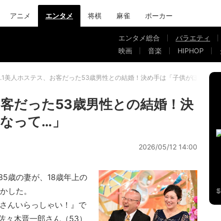
アニメ
エンタメ
将棋
麻雀
ポーカー
エンタメ総合
バラエティ
映画
音楽
HIPHOP
o.1美人ホステス、お客だった53歳男性との結婚！決め手は「子供がほしいな
お客だった53歳男性との結婚！決
なって…」
2026/05/12 14:00
35歳の妻が、18歳年上の
明かした。
婚さんいらっしゃい！』で
佐々木晋一郎さん（53）