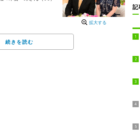
記
で出会った人気No.1の
拡大する
「“推し”感覚」で毎週
て10年間の交流を経て、
続きを読む
」と告白した。