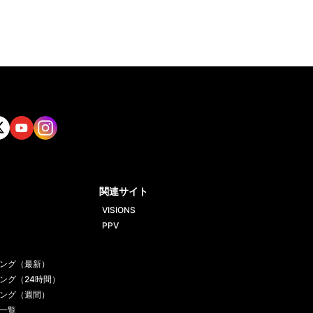
tt
Yout
Insta
ube
gram
関連サイト
VISIONS
PPV
ング（最新）
ング（24時間）
ング（週間）
一覧