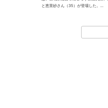
と恵里紗さん（35）が登場した。
夫は10年前、福岡・中洲のキャバレー
妻の天真爛漫な姿に癒やされ、今で言う
のように店へ通い詰めたという。そし
食事の席で夫がついに「結婚しようか