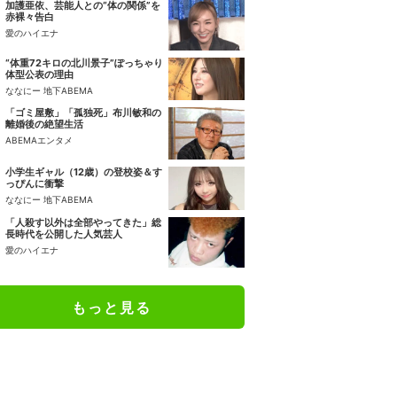
加護亜依、芸能人との“体の関係”を
赤裸々告白
愛のハイエナ
“体重72キロの北川景子”ぽっちゃり
体型公表の理由
ななにー 地下ABEMA
「ゴミ屋敷」「孤独死」布川敏和の
離婚後の絶望生活
ABEMAエンタメ
小学生ギャル（12歳）の登校姿＆す
っぴんに衝撃
ななにー 地下ABEMA
「人殺す以外は全部やってきた」総
長時代を公開した人気芸人
愛のハイエナ
もっと見る