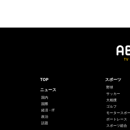
TOP
スポーツ
野球
ニュース
サッカー
国内
大相撲
国際
ゴルフ
経済・IT
モータースポ
政治
ボートレース
話題
スポーツ総合