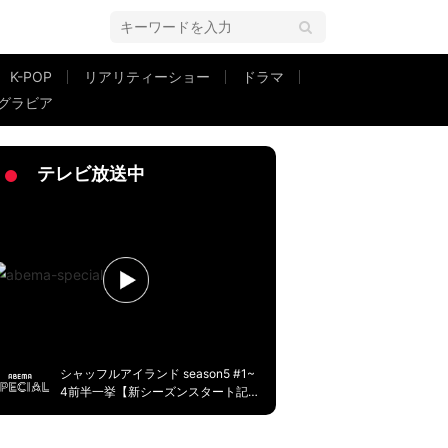
K-POP
リアリティーショー
ドラマ
グラビア
って…」
テレビ放送中
シャッフルアイランド season5 #1~
4前半一挙【新シーズンスタート記
念】