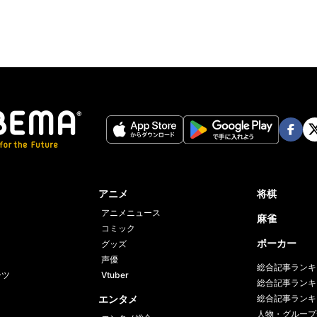
Face
Twi
book
er
アニメ
将棋
アニメニュース
麻雀
コミック
ポーカー
グッズ
声優
総合記事ランキ
ーツ
Vtuber
総合記事ランキ
エンタメ
総合記事ランキ
人物・グループ