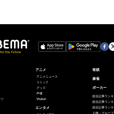
Face
Twi
book
er
アニメ
将棋
アニメニュース
麻雀
コミック
ポーカー
グッズ
声優
総合記事ランキ
ーツ
Vtuber
総合記事ランキ
エンタメ
総合記事ランキ
人物・グループ