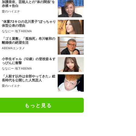
加護亜依、芸能人との“体の関係”を
赤裸々告白
愛のハイエナ
“体重72キロの北川景子”ぽっちゃり
体型公表の理由
ななにー 地下ABEMA
「ゴミ屋敷」「孤独死」布川敏和の
離婚後の絶望生活
ABEMAエンタメ
小学生ギャル（12歳）の登校姿＆す
っぴんに衝撃
ななにー 地下ABEMA
「人殺す以外は全部やってきた」総
長時代を公開した人気芸人
愛のハイエナ
もっと見る