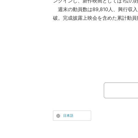
ンクインし、新作映画としては1位の
週末の動員数は89,810人、興行収入は1
破。完成披露上映会を含めた累計動員数は
収入は152,764,200円となり、大
（※いずれも5月10日時点の速報値）
日本語