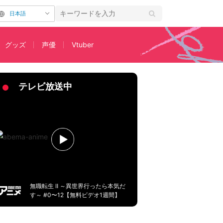
日本語
グッズ
声優
Vtuber
ランキング5位に
テレビ放送中
無職転生 Ⅱ ～異世界行ったら本気だ
す～ #0〜12【無料ビデオ1週間】