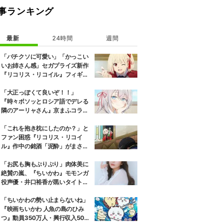
事ランキング
最新
24時間
週間
「バチクソに可愛い」「かっこい
いお姉さん感」セガプライズ新作
『リコリス・リコイル』フィギュ
ア解禁に反響続々
「大正っぽくて良いぞ！！」
『時々ボソッとロシア語でデレる
隣のアーリャさん』京まふコラボ
の特別衣装ビジュアルに絶賛の声
「これを抱き枕にしたのか？」と
ファン困惑『リコリス・リコイ
ル』作中の銘酒「泥酔」がまさか
の一升瓶サイズの抱き枕に
「お尻も胸もぷりぷり」肉体美に
絶賛の嵐、『ちいかわ』モモンガ
役声優・井口裕香が黒いタイトウ
ェアのトレーニング風景公開
「ちいかわの勢い止まらないね」
『映画ちいかわ 人魚の島のひみ
つ』動員350万人・興行収入50億