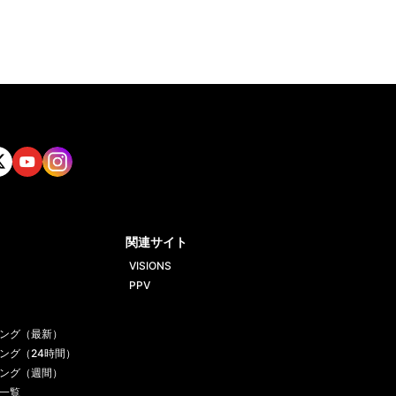
tt
Yout
Insta
ube
gram
関連サイト
VISIONS
PPV
ング（最新）
ング（24時間）
ング（週間）
一覧