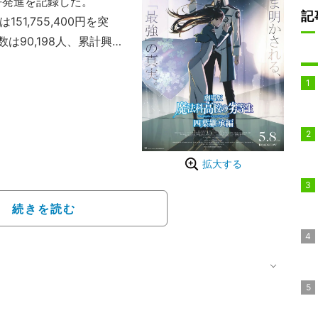
好発進を記録した。
記
51,755,400円を突
90,198人、累計興行
きな盛り上がりを見せている
。
拡大する
続きを読む