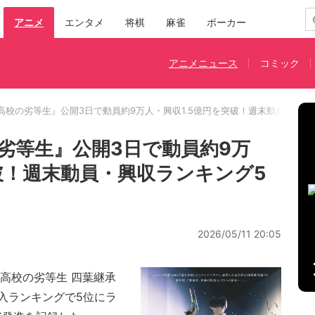
アニメ
エンタメ
将棋
麻雀
ポーカー
アニメニュース
コミック
高校の劣等生』公開3日で動員約9万人・興収1.5億円を突破！週末動員・興収
劣等生』公開3日で動員約9万
突破！週末動員・興収ランキング5
2026/05/11 20:05
高校の劣等生 四葉継承
入ランキングで5位にラ