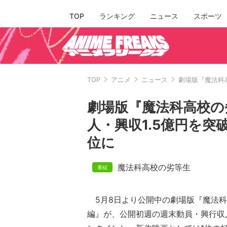
TOP
ランキング
ニュース
スポーツ
TOP
アニメ
ニュース
劇場版『魔法科
劇場版『魔法科高校の
人・興収1.5億円を
位に
魔法科高校の劣等生
5月8日より公開中の劇場版『魔法科
編』が、公開初週の週末動員・興行収