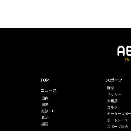
TOP
スポーツ
野球
ニュース
サッカー
国内
大相撲
国際
ゴルフ
経済・IT
モータースポ
政治
ボートレース
話題
スポーツ総合