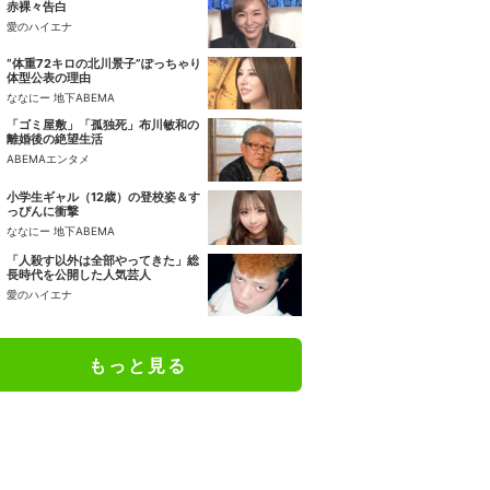
赤裸々告白
愛のハイエナ
“体重72キロの北川景子”ぽっちゃり
体型公表の理由
ななにー 地下ABEMA
「ゴミ屋敷」「孤独死」布川敏和の
離婚後の絶望生活
ABEMAエンタメ
小学生ギャル（12歳）の登校姿＆す
っぴんに衝撃
ななにー 地下ABEMA
「人殺す以外は全部やってきた」総
長時代を公開した人気芸人
愛のハイエナ
もっと見る