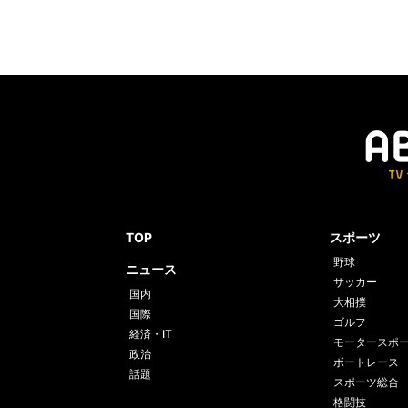
TOP
スポーツ
野球
ニュース
サッカー
国内
大相撲
国際
ゴルフ
経済・IT
モータースポ
政治
ボートレース
話題
スポーツ総合
格闘技