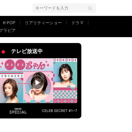
K-POP
リアリティーショー
ドラマ
グラビア
」「なんだか痩せた？」
テレビ放送中
CELEB SECRET #1~7