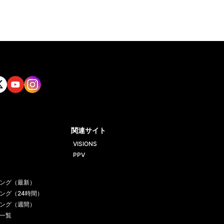
tt
Yout
Insta
ube
gram
関連サイト
VISIONS
PPV
ング（最新）
ング（24時間）
ング（週間）
一覧