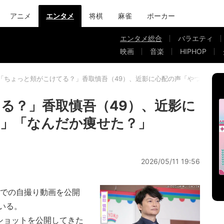
アニメ
エンタメ
将棋
麻雀
ポーカー
エンタメ総合
バラエティ
映画
音楽
HIPHOP
「ちょっと頬がこけてる？」香取慎吾（49）、近影に心配の声「やつれてる
る？」香取慎吾（49）、近影に
」「なんだか痩せた？」
2026/05/11 19:56
での自撮り動画を公開
いる。
フショットを公開してきた