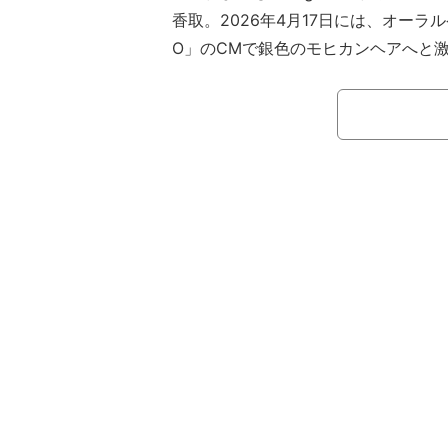
香取。2026年4月17日には、オーラル
O」のCMで銀色のモヒカンヘアへと
かと思った」「インパクトありすぎ」
ていた。