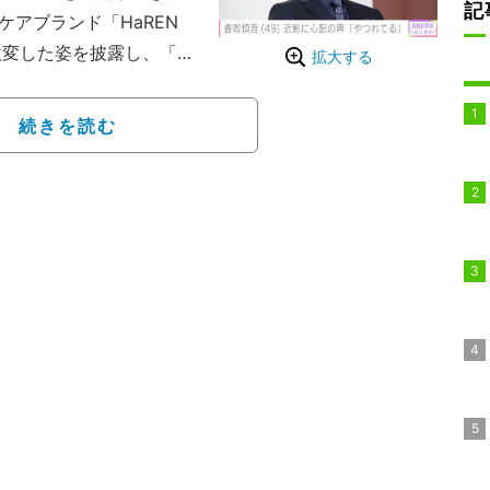
記
ケアブランド「HaREN
激変した姿を披露し、「誰
拡大する
など驚きの声が寄せられ
続きを読む