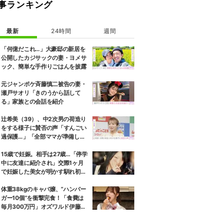
事ランキング
最新
24時間
週間
「何億だこれ…」大豪邸の新居を
公開したカジサックの妻・ヨメサ
ック、簡単な手作りごはんを披露
元ジャンポケ斉藤慎二被告の妻・
瀬戸サオリ「きのうから話して
る」家族との会話を紹介
辻希美（39）、中2次男の荷造り
をする様子に賛否の声「すんごい
過保護…」「全部ママが準備して
くれるんだ」
15歳で妊娠。相手は27歳…「停学
中に友達に紹介され」交際1ヶ月
で妊娠した美女が明かす馴れ初め
に「だいぶ危ねーよ！」小森純も
絶句
体重38kgのキャバ嬢、“ハンバー
ガー10個”を衝撃完食！「食費は
毎月300万円」オズワルド伊藤も
唖然