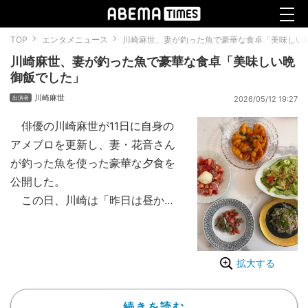
TOP
エンタメニュース
川崎麻世、妻が釣った魚で豪華な食卓「美味しい
川崎麻世、妻が釣った魚で豪華な食卓「美味しい晩
御飯でした」
川崎麻世
2026/05/12 19:27
俳優の川崎麻世が11日に自身の
アメブロを更新し、妻・花音さん
が釣った魚を使った豪華な夕食を
公開した。
この日、川崎は「昨日は昼から
の仕事の後 妻が釣った魚で美味
しい晩御飯を作ってくれると言う
ので足りない食材を買いにスーパ
拡大する
ーに行って来ました」と報告。花
音さんが釣った魚は「美味しい黄
続きを読む