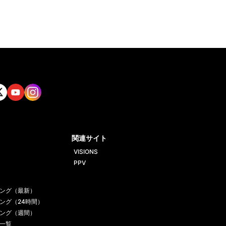
tt
Yout
Insta
ube
gram
関連サイト
VISIONS
PPV
ング（最新）
ング（24時間）
ング（週間）
一覧