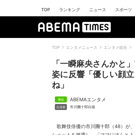
TOP
ランキング
ニュース
スポーツ
TOP
エンタメニュース
エンタメ総合
「一瞬麻央さんかと」
姿に反響「優しい顔立
ね」
ABEMAエンタメ
市川團十郎白猿
歌舞伎俳優の市川團十郎（48）が、
ショットを披露し、「ママにほんとよ