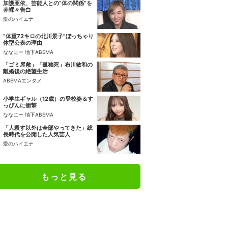
加護亜依、芸能人との“体の関係”を
赤裸々告白
愛のハイエナ
“体重72キロの北川景子”ぽっちゃり
体型公表の理由
ななにー 地下ABEMA
「ゴミ屋敷」「孤独死」布川敏和の
離婚後の絶望生活
ABEMAエンタメ
小学生ギャル（12歳）の登校姿＆す
っぴんに衝撃
ななにー 地下ABEMA
「人殺す以外は全部やってきた」総
長時代を公開した人気芸人
愛のハイエナ
もっと見る