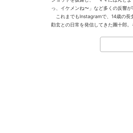
っ、イケメンね〜」など多くの反響が
これまでもInstagramで、14歳の
勸玄との日常を発信してきた團十郎。
ーを作る姿や自宅で稽古に励む様子、
そっくり」と話題になった和服姿の2
きた。