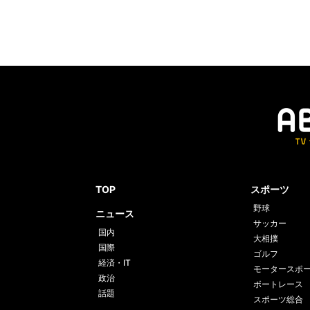
TOP
スポーツ
野球
ニュース
サッカー
国内
大相撲
国際
ゴルフ
経済・IT
モータースポ
政治
ボートレース
話題
スポーツ総合