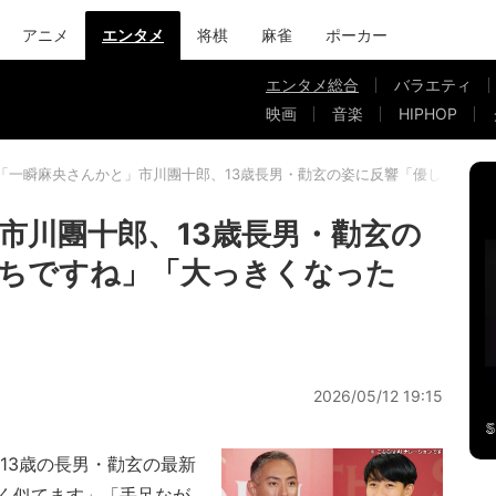
アニメ
エンタメ
将棋
麻雀
ポーカー
エンタメ総合
バラエティ
映画
音楽
HIPHOP
「一瞬麻央さんかと」市川團十郎、13歳長男・勸玄の姿に反響「優しい顔立
市川團十郎、13歳長男・勸玄の
ちですね」「大っきくなった
2026/05/12 19:15
13歳の長男・勸玄の最新
く似てます」「手足なが