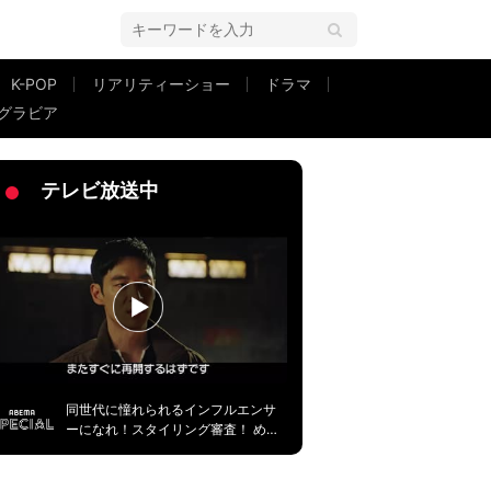
K-POP
リアリティーショー
ドラマ
グラビア
ちですね」「大っきくなったね」
テレビ放送中
同世代に憧れられるインフルエンサ
ーになれ！スタイリング審査！ める
ぷち＃１