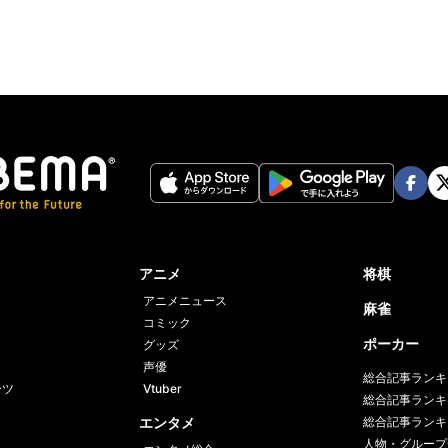
Face
Twi
book
er
アニメ
将棋
アニメニュース
麻雀
コミック
ポーカー
グッズ
声優
総合記事ランキ
ーツ
Vtuber
総合記事ランキ
エンタメ
総合記事ランキ
人物・グループ