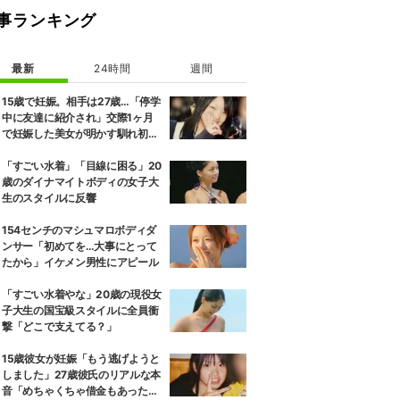
事ランキング
最新
24時間
週間
15歳で妊娠。相手は27歳…「停学
中に友達に紹介され」交際1ヶ月
で妊娠した美女が明かす馴れ初め
に「だいぶ危ねーよ！」小森純も
絶句
「すごい水着」「目線に困る」20
歳のダイナマイトボディの女子大
生のスタイルに反響
154センチのマシュマロボディダ
ンサー「初めてを…大事にとって
たから」イケメン男性にアピール
「すごい水着やな」20歳の現役女
子大生の国宝級スタイルに全員衝
撃「どこで支えてる？」
15歳彼女が妊娠「もう逃げようと
しました」27歳彼氏のリアルな本
音「めちゃくちゃ借金もあったの