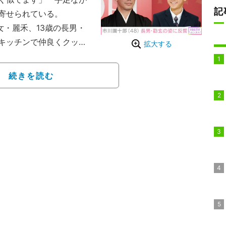
記
寄せられている。
長女・麗禾、13歳の長男・
キッチンで仲良くクッキ
拡大する
「お二人とも麻央さんに
ショットなども公開して
続きを読む