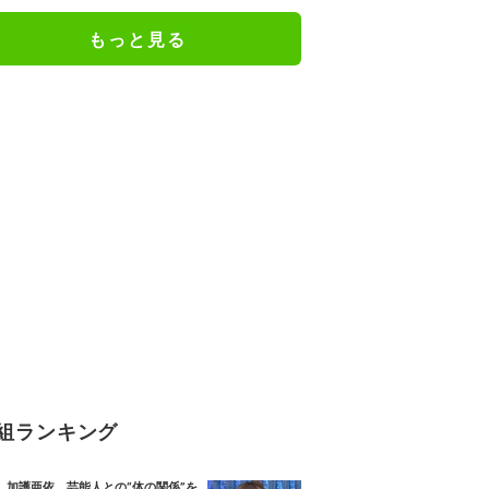
に追われた緊迫の現場 グアテマラ
もっと見る
組ランキング
加護亜依、芸能人との“体の関係”を