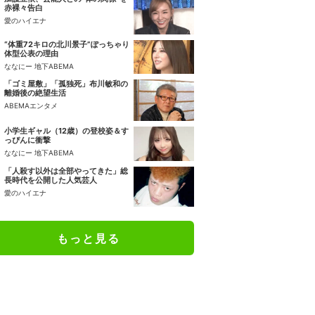
赤裸々告白
愛のハイエナ
“体重72キロの北川景子”ぽっちゃり
体型公表の理由
ななにー 地下ABEMA
「ゴミ屋敷」「孤独死」布川敏和の
離婚後の絶望生活
ABEMAエンタメ
小学生ギャル（12歳）の登校姿＆す
っぴんに衝撃
ななにー 地下ABEMA
「人殺す以外は全部やってきた」総
長時代を公開した人気芸人
愛のハイエナ
もっと見る