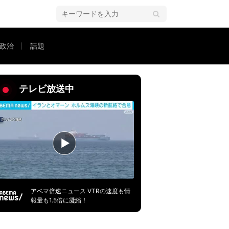
政治
話題
請求した例も
テレビ放送中
アベマ倍速ニュース VTRの速度も情
報量も1.5倍に凝縮！