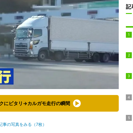
記
クにピタリ→カルガモ走行の瞬間
記事の写真をみる（7枚）