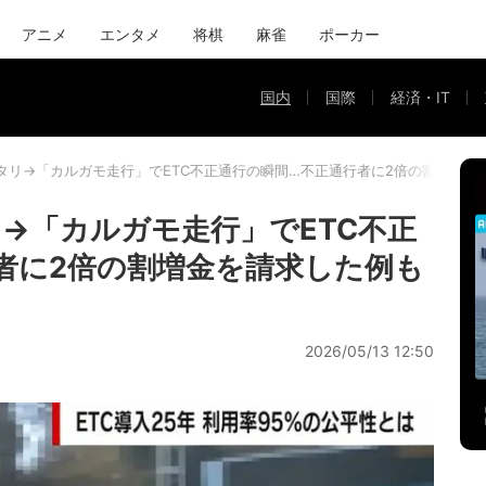
アニメ
エンタメ
将棋
麻雀
ポーカー
国内
国際
経済・IT
タリ→「カルガモ走行」でETC不正通行の瞬間…不正通行者に2倍の割増金を
→「カルガモ走行」でETC不正
者に2倍の割増金を請求した例も
2026/05/13 12:50