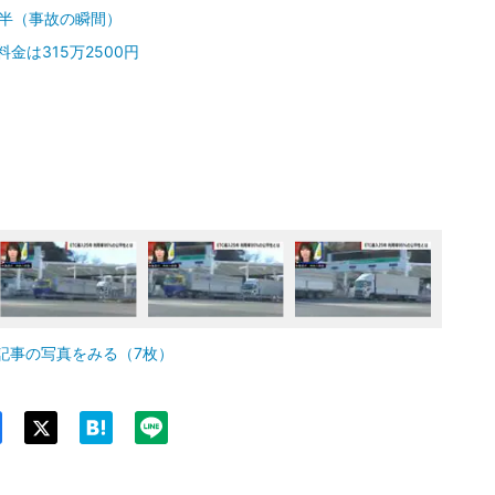
半（事故の瞬間）
金は315万2500円
記事の写真をみる（7枚）
Twit
ter