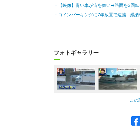
【映像】青い車が宙を舞い→路面を3回転
コインパーキングに7年放置で逮捕…滞納料
フォトギャラリー
この