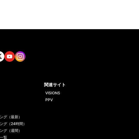
tt
Yout
Insta
ube
gram
関連サイト
VISIONS
PPV
ング（最新）
ング（24時間）
ング（週間）
一覧