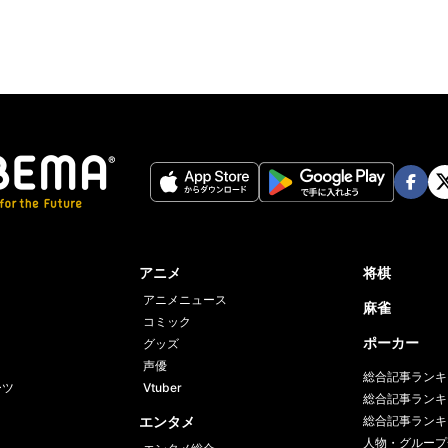
Face
Twi
book
er
アニメ
将棋
アニメニュース
麻雀
コミック
ポーカー
グッズ
声優
総合記事ランキ
ーツ
Vtuber
総合記事ランキ
エンタメ
総合記事ランキ
人物・グループ