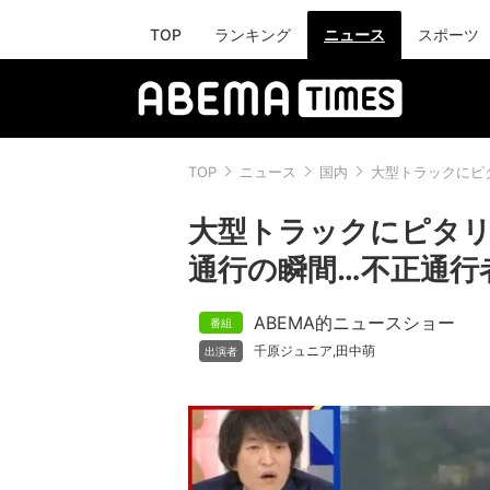
TOP
ランキング
ニュース
スポーツ
TOP
ニュース
国内
大型トラックにピ
大型トラックにピタリ
通行の瞬間…不正通行
ABEMA的ニュースショー
千原ジュニア
田中萌
,