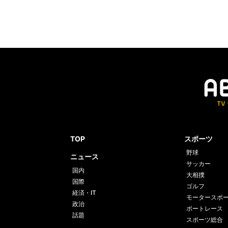
TOP
スポーツ
野球
ニュース
サッカー
国内
大相撲
国際
ゴルフ
経済・IT
モータースポ
政治
ボートレース
話題
スポーツ総合