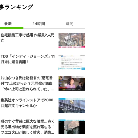
事ランキング
最新
24時間
週間
住宅新築工事で感電 作業員2人死
亡
TDS「インディ・ジョーンズ」11
月末に運営再開！
片山さつき氏は財務省の“恐竜番
付”で上位だった？元同僚が激白
「怖い上司と恐れられていた」
「関脇からおかみさんに」
集英社オンラインストアで2000
回超注文キャンセルか
町のすぐ背後に巨大な噴煙… 赤く
光る噴出物が斜面を流れ落ちる！
フエゴ火山が激しく噴火、消防隊
員が子どもを抱きかかえ夜間退避