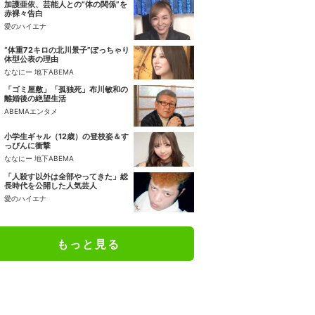
加護亜依、芸能人との“体の関係”を
赤裸々告白
愛のハイエナ
“体重72キロの北川景子”ぽっちゃり
体型公表の理由
ななにー 地下ABEMA
「ゴミ屋敷」「孤独死」布川敏和の
離婚後の絶望生活
ABEMAエンタメ
小学生ギャル（12歳）の登校姿＆す
っぴんに衝撃
ななにー 地下ABEMA
「人殺す以外は全部やってきた」総
長時代を公開した人気芸人
愛のハイエナ
もっと見る