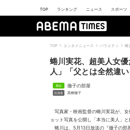
TOP
ランキング
ニュース
スポーツ
TOP
エンタメニュース
バラエティ
蜷
蜷川実花、超美人女優
人」「父とは全然違い
徹子の部屋
黒柳徹子
写真家・映画監督の蜷川実花が、女
ョット写真を公開し「本当に美人」と
蜷川は、5月13日放送の『徹子の部