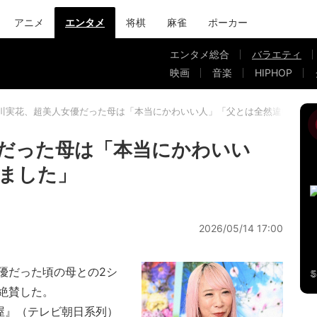
アニメ
エンタメ
将棋
麻雀
ポーカー
エンタメ総合
バラエティ
映画
音楽
HIPHOP
川実花、超美人女優だった母は「本当にかわいい人」「父とは全然違いまし
だった母は「本当にかわいい
ました」
2026/05/14 17:00
優だった頃の母との2シ
絶賛した。
屋』（テレビ朝日系列）