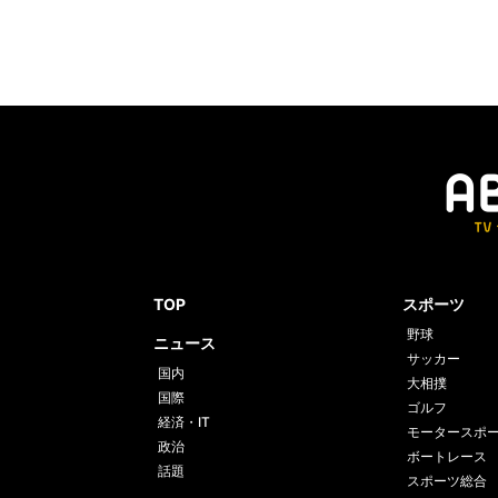
TOP
スポーツ
野球
ニュース
サッカー
国内
大相撲
国際
ゴルフ
経済・IT
モータースポ
政治
ボートレース
話題
スポーツ総合