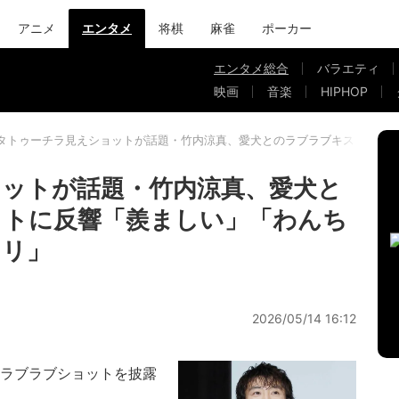
アニメ
エンタメ
将棋
麻雀
ポーカー
エンタメ総合
バラエティ
映画
音楽
HIPHOP
タトゥーチラ見えショットが話題・竹内涼真、愛犬とのラブラブキスショッ
ットが話題・竹内涼真、愛犬と
ットに反響「羨ましい」「わんち
クリ」
2026/05/14 16:12
ラブラブショットを披露