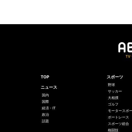
TOP
スポーツ
野球
ニュース
サッカー
国内
大相撲
国際
ゴルフ
経済・IT
モータースポ
政治
ボートレース
話題
スポーツ総合
格闘技