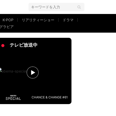
K-POP
リアリティーショー
ドラマ
グラビア
トに反響「羨ましい」「わんちゃんと竹内さんソックリ」
テレビ放送中
CHANCE & CHANGE #61