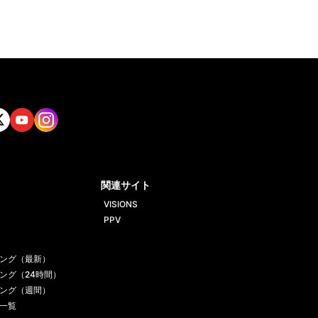
tt
Yout
Insta
ube
gram
関連サイト
VISIONS
PPV
ング（最新）
ング（24時間）
ング（週間）
一覧