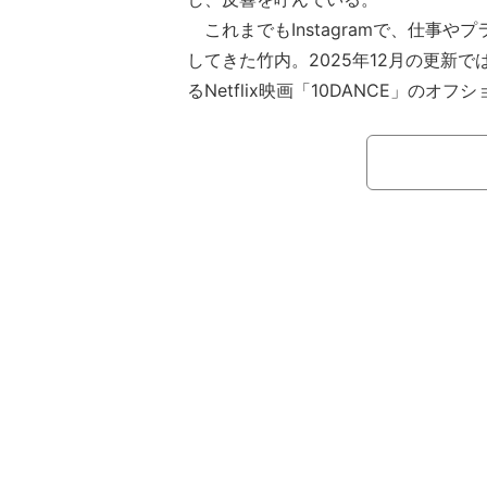
これまでもInstagramで、仕事や
してきた竹内。2025年12月の更新
るNetflix映画「10DANCE」のオ
いうセクシーさ」「色気ありすぎだよ
た。