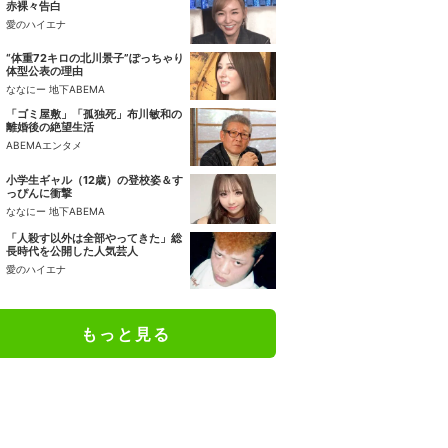
赤裸々告白
愛のハイエナ
“体重72キロの北川景子”ぽっちゃり
体型公表の理由
ななにー 地下ABEMA
「ゴミ屋敷」「孤独死」布川敏和の
離婚後の絶望生活
ABEMAエンタメ
小学生ギャル（12歳）の登校姿＆す
っぴんに衝撃
ななにー 地下ABEMA
「人殺す以外は全部やってきた」総
長時代を公開した人気芸人
愛のハイエナ
もっと見る