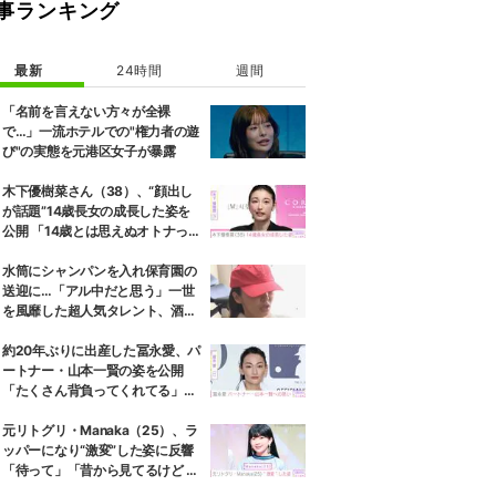
事ランキング
最新
24時間
週間
「名前を言えない方々が全裸
で…」一流ホテルでの"権力者の遊
び"の実態を元港区女子が暴露
木下優樹菜さん（38）、“顔出し
が話題”14歳長女の成長した姿を
公開 「14歳とは思えぬオトナっぽ
さ」「優樹菜ちゃんにそっくりす
ぎる」など反響
水筒にシャンパンを入れ保育園の
送迎に…「アル中だと思う」一世
を風靡した超人気タレント、酒漬
けだった日々を告白
約20年ぶりに出産した冨永愛、パ
ートナー・山本一賢の姿を公開
「たくさん背負ってくれてる」感
謝の思いをつづる
元リトグリ・Manaka（25）、ラ
ッパーになり“激変”した姿に反響
「待って」「昔から見てるけど 最
近ずっと可愛くなってる」