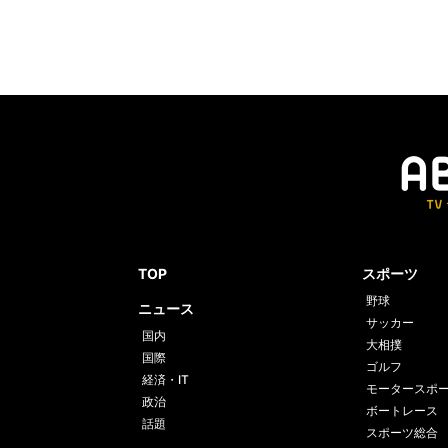
TOP
スポーツ
野球
ニュース
サッカー
国内
大相撲
国際
ゴルフ
経済・IT
モータースポ
政治
ボートレース
話題
スポーツ総合