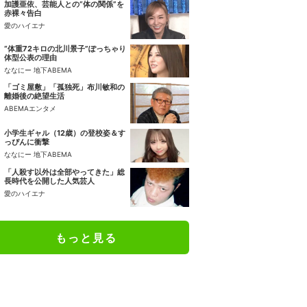
加護亜依、芸能人との“体の関係”を
赤裸々告白
愛のハイエナ
“体重72キロの北川景子”ぽっちゃり
体型公表の理由
ななにー 地下ABEMA
「ゴミ屋敷」「孤独死」布川敏和の
離婚後の絶望生活
ABEMAエンタメ
小学生ギャル（12歳）の登校姿＆す
っぴんに衝撃
ななにー 地下ABEMA
「人殺す以外は全部やってきた」総
長時代を公開した人気芸人
愛のハイエナ
もっと見る