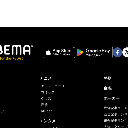
Face
Twi
book
er
アニメ
将棋
アニメニュース
麻雀
コミック
ポーカー
グッズ
声優
総合記事ランキ
ーツ
Vtuber
総合記事ランキ
エンタメ
総合記事ランキ
人物・グループ