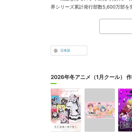
界シリーズ累計発行部数5,600万部
氏、漫画：川上泰樹氏によるコミック
ンタジー作品で、異世界にスライムと
ムルが、仲間と共に知恵と度胸で冒険
描かれる。
日本語
2026年冬アニメ（1月クール） 