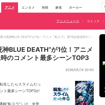
アニメ
エンタメ
将棋
麻雀
ポーカー
アニメニュース
コミック
青の死神BLUE DEATH”が1位！アニメ『転スラ』第76話放送時のコメント最
BLUE DEATH”が1位！アニメ
送時のコメント最多シーンTOP3
2026/05/14 20:00
『転生したらスライムだっ
ント最多シーンTOP3が
称“転スラ”）は、全世