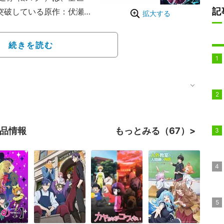
記
を突破している原作：伏瀬
拡大する
を原作とした異世界ファ
して転生した主人公・リ
続きを読む
を繰り広げてゆく物語が
作品情報
もっとみる（67）