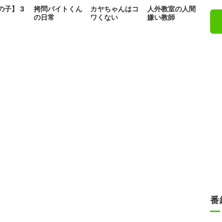
の子】 3
拷問バイトくん
カヤちゃんはコ
人外教室の人間
の日常
ワくない
嫌い教師
番