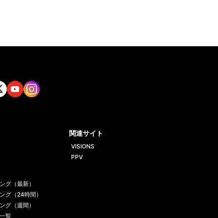
tt
Yout
Insta
ube
gram
関連サイト
VISIONS
PPV
ング（最新）
ング（24時間）
ング（週間）
一覧