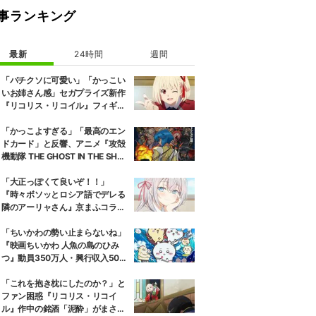
事ランキング
最新
24時間
週間
「バチクソに可愛い」「かっこい
いお姉さん感」セガプライズ新作
『リコリス・リコイル』フィギュ
ア解禁に反響続々
「かっこよすぎる」「最高のエン
ドカード」と反響、アニメ『攻殻
機動隊 THE GHOST IN THE SHEL
L』第5話エンドカード公開
「大正っぽくて良いぞ！！」
『時々ボソッとロシア語でデレる
隣のアーリャさん』京まふコラボ
の特別衣装ビジュアルに絶賛の声
「ちいかわの勢い止まらないね」
『映画ちいかわ 人魚の島のひみ
つ』動員350万人・興行収入50億
円突破が大きな話題に
「これを抱き枕にしたのか？」と
ファン困惑『リコリス・リコイ
ル』作中の銘酒「泥酔」がまさか