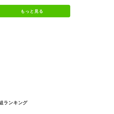
の一升瓶サイズの抱き枕に
もっと見る
組ランキング