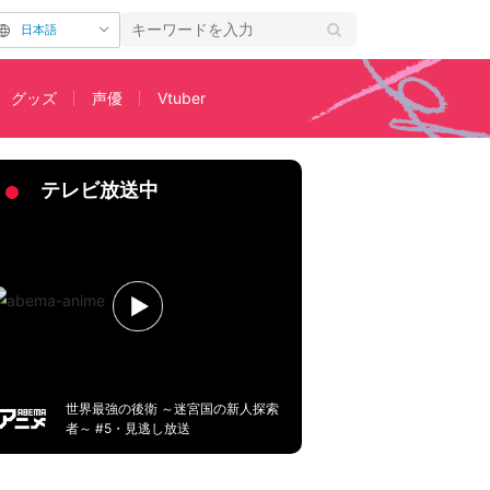
日本語
グッズ
声優
Vtuber
多シーンTOP3
テレビ放送中
世界最強の後衛 ～迷宮国の新人探索
者～ #5・見逃し放送