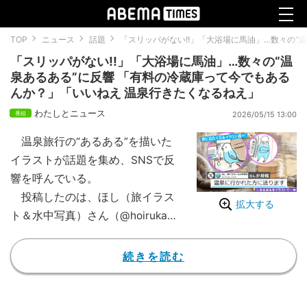
TOP
ニュース
話題
「スリッパがない!!」「大浴場に馬油」…数々の“
「スリッパがない!!」「大浴場に馬油」…数々の“温
泉あるある”に反響 「有料の冷蔵庫って今でもある
んか？」「いいねえ 温泉行きたくなるねえ」
わたしとニュース
2026/05/15 13:00
温泉旅行の“あるある”を描いた
イラストが話題を集め、SNSで反
響を呼んでいる。
投稿したのは、ほし（旅イラス
拡大する
ト＆水中写真）さん（@hoiruka_
oekaki）。「温泉に行かれた方に
送ります」とコメントし、温泉旅
続きを読む
行をテーマにした水色のインコが
主人公のさまざまな“温泉あるあ