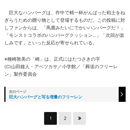
巨大なハンバーグは、作中で精一杯がんばった戦士をね
ぎらうための贈り物として登場するものだ。この投稿に対
しファンからは、「馬鹿みたいにでかいハンバーグだ！」
「モンストコラボのハンバーグクッション…」「次回が楽
しみです」といった反応が寄せられている。
※種崎敦美の「崎」は、正式にはたつさきの字
(C)山田鐘人・アベツカサ／小学館／「葬送のフリーレ
ン」製作委員会
巨大ハンバーグと写る増量のフリーレン
1
2