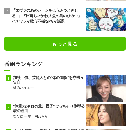
「エヴァのあのシーンをほうふつとさせ
る…」『映画ちいかわ 人魚の島のひみつ』
ハチワレが歌う不穏なPVが話題
もっと見る
番組ランキング
加護亜依、芸能人との“体の関係”を赤裸々
告白
愛のハイエナ
“体重72キロの北川景子”ぽっちゃり体型公
表の理由
ななにー 地下ABEMA