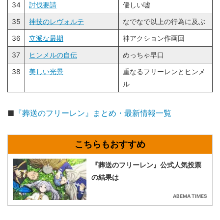
34
討伐要請
優しい嘘
35
神技のレヴォルテ
なでなで以上の行為に及ぶ
36
立派な最期
神アクション作画回
37
ヒンメルの自伝
めっちゃ早口
38
美しい光景
重なるフリーレンとヒンメ
ル
■
『葬送のフリーレン』まとめ・最新情報一覧
『葬送のフリーレン』公式人気投票
の結果は
ABEMA TIMES