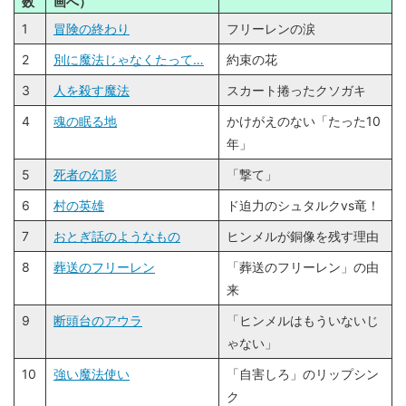
数
画へ）
1
冒険の終わり
フリーレンの涙
2
別に魔法じゃなくたって…
約束の花
3
人を殺す魔法
スカート捲ったクソガキ
4
魂の眠る地
かけがえのない「たった10
年」
5
死者の幻影
「撃て」
6
村の英雄
ド迫力のシュタルクvs竜！
7
おとぎ話のようなもの
ヒンメルが銅像を残す理由
8
葬送のフリーレン
「葬送のフリーレン」の由
来
9
断頭台のアウラ
「ヒンメルはもういないじ
ゃない」
10
強い魔法使い
「自害しろ」のリップシン
ク