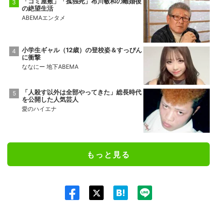
「ゴミ屋敷」「孤独死」布川敏和の離婚後
の絶望生活
ABEMAエンタメ
小学生ギャル（12歳）の登校姿＆すっぴん
に衝撃
ななにー 地下ABEMA
「人殺す以外は全部やってきた」総長時代
を公開した人気芸人
愛のハイエナ
もっと見る
Twit