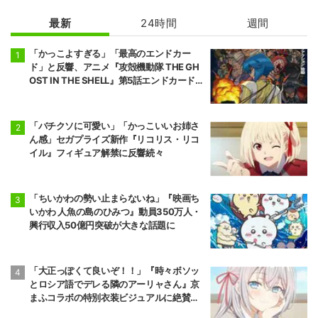
花ざかりの君た
ちへ
最新
24時間
週間
「かっこよすぎる」「最高のエンドカー
ド」と反響、アニメ『攻殻機動隊 THE GH
OST IN THE SHELL』第5話エンドカード公
開
「バチクソに可愛い」「かっこいいお姉さ
ん感」セガプライズ新作『リコリス・リコ
イル』フィギュア解禁に反響続々
「ちいかわの勢い止まらないね」『映画ち
いかわ 人魚の島のひみつ』動員350万人・
興行収入50億円突破が大きな話題に
「大正っぽくて良いぞ！！」『時々ボソッ
とロシア語でデレる隣のアーリャさん』京
まふコラボの特別衣装ビジュアルに絶賛の
声