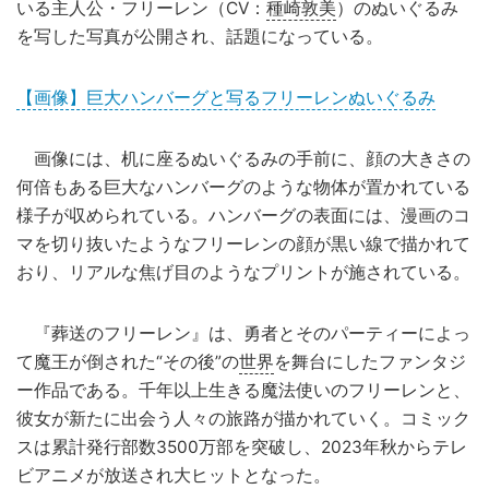
いる主人公・フリーレン（CV：
種崎敦美
）のぬいぐるみ
を写した写真が公開され、話題になっている。
【画像】巨大ハンバーグと写るフリーレンぬいぐるみ
画像には、机に座るぬいぐるみの手前に、顔の大きさの
何倍もある巨大なハンバーグのような物体が置かれている
様子が収められている。ハンバーグの表面には、漫画のコ
マを切り抜いたようなフリーレンの顔が黒い線で描かれて
おり、リアルな焦げ目のようなプリントが施されている。
『葬送のフリーレン』は、勇者とそのパーティーによっ
て魔王が倒された“その後”の
世界
を舞台にしたファンタジ
ー作品である。千年以上生きる魔法使いのフリーレンと、
彼女が新たに出会う人々の旅路が描かれていく。コミック
スは累計発行部数3500万部を突破し、2023年秋からテレ
ビアニメが放送され大ヒットとなった。