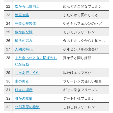
22
次からは敵同士
めんどさ全開なフェルン
23
迷宮攻略
また箱から尻出してる
24
完璧な複製体
やきもちフェルンのハグ
25
致命的な隙
モジモジフリーレン
26
魔法の高み
金のミミックからも尻出し
27
人間の時代
少年ヒンメルの出会い
28
また会ったときに恥ずかし
孫弟子と同じ嫌顔
いからね
29
じゃあ行こうか
尻だけエルフ再び
30
南の勇者
フリーレンの優しい独白
31
好きな場所
ギャン泣きフリーレン
32
誰かの故郷
デート仕様フェルン
33
北部高原の物流
しおしおフリーレン