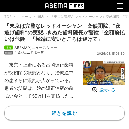
TOP
ニュース
国内
「東京は完璧なレッドオーシャン」突然閉院、“夜
「東京は完璧なレッドオーシャン」突然閉院、“夜
逃げ歯科”の実態…きぬた歯科院長が警鐘「全額前払
いは危険」「極端に安いところは避けて」
ABEMA的ニュースショー
千原ジュニア
,
田中萌
2026/05/15 06:50
東京・上野にある富岡矯正歯科
が突如閉院状態となり、治療途中
の患者らに混乱が広がっている。
患者の父親は、娘の矯正治療の前
拡大する
払い金として55万円を支払った
が、4年経っても歯並びは良くな
らなかったという。
続きを読む
こうした歯科医院トラブルが全
国で相次いでいる。日本の歯科医