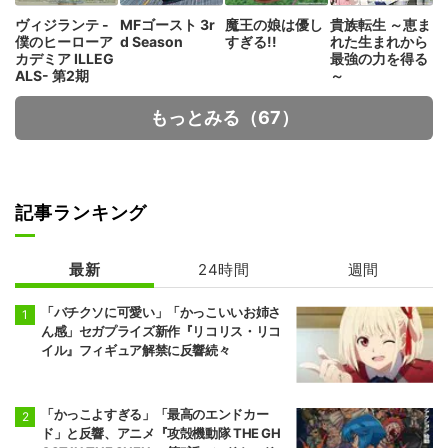
ヴィジランテ -
MFゴースト 3r
魔王の娘は優し
貴族転生 ～恵ま
僕のヒーローア
d Season
すぎる!!
れた生まれから
カデミア ILLEG
最強の力を得る
ALS- 第2期
～
もっとみる（67）
記事ランキング
最新
24時間
週間
「バチクソに可愛い」「かっこいいお姉さ
ん感」セガプライズ新作『リコリス・リコ
イル』フィギュア解禁に反響続々
「かっこよすぎる」「最高のエンドカー
ド」と反響、アニメ『攻殻機動隊 THE GH