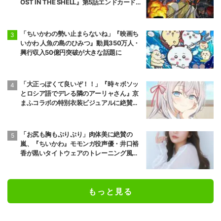
OST IN THE SHELL』第5話エンドカード公
開
「ちいかわの勢い止まらないね」『映画ち
いかわ 人魚の島のひみつ』動員350万人・
興行収入50億円突破が大きな話題に
「大正っぽくて良いぞ！！」『時々ボソッ
とロシア語でデレる隣のアーリャさん』京
まふコラボの特別衣装ビジュアルに絶賛の
声
「お尻も胸もぷりぷり」肉体美に絶賛の
嵐、『ちいかわ』モモンガ役声優・井口裕
香が黒いタイトウェアのトレーニング風景
公開
もっと見る