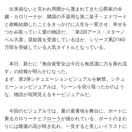
出来損ないと言われ周囲から蔑まれてきた公爵家の令
嬢・カロリーナが、隣国の不器用な第二皇子・エドワード
と政略結婚したことをきっかけに人生を一変させ、幸せを
つかみ取っていく愛の物語だ。「第2回アース・スターノ
ベル大賞」奨励賞を受賞しているほか、シリーズ累計180
万部を突破している人気タイトルとなっている。
本日、新たに『無自覚聖女は今日も無意識に力を垂れ流
す』の続報が明らかになった。
まず、第2弾シチュエーションビジュアルを解禁。シチュ
エーションビジュアルは、1シーンを切り取ったかのよう
な、物語が垣間見えるキービジュアルだ。
今回のビジュアルでは、夏の避暑地を舞台に、ボートに
乗るカロリーナとフ
ローラ
が描かれている。ボートのまわ
りには睡蓮の花が咲き乱れ、一見すると美しいイラストに