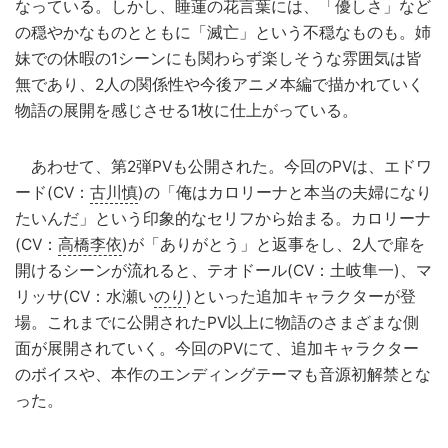
なっている。しかし、睡蓮の花言葉には、「優しさ」など
の穏やかなものとともに「滅亡」という不穏なものも。姉
妹での休暇の1シーンにも関わらず楽しそうな雰囲気は皆
無であり、2人の関係性や今後アニメ本編で描かれていく
物語の展開を感じさせる1枚に仕上がっている。
あわせて、第2弾PVも公開された。今回のPVは、エドワ
ード(CV：
古川慎
)の「俺はカロリーナと本当の夫婦になり
たいんだ」という印象的なセリフから始まる。カロリーナ
(CV：
高橋李依
)が「ありがとう」と返事をし、2人で扉を
開けるシーンが流れると、テオドール(CV：土岐隼一)、マ
リッサ(CV：水瀬い
のり
)といった追加キャラクターが登
場。これまでに公開されたPV以上に物語のさまざまな側
面が展開されていく。今回のPVにて、追加キャラクター
のボイスや、本作のエンディングテーマも音源初解禁とな
った。