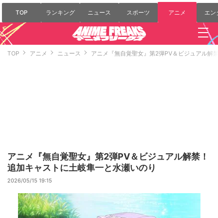
TOP
ランキング
ニュース
スポーツ
アニメ
エン
TOP
アニメ
ニュース
アニメ『無自覚聖女』第2弾PV＆ビジュアル解
アニメ『無自覚聖女』第2弾PV＆ビジュアル解禁！
追加キャストに土岐隼一と水瀬いのり
2026/05/15 19:15