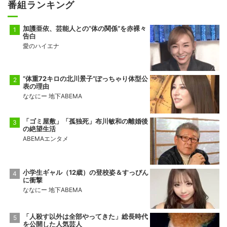
番組ランキング
加護亜依、芸能人との“体の関係”を赤裸々
告白
愛のハイエナ
“体重72キロの北川景子”ぽっちゃり体型公
表の理由
ななにー 地下ABEMA
「ゴミ屋敷」「孤独死」布川敏和の離婚後
の絶望生活
ABEMAエンタメ
小学生ギャル（12歳）の登校姿＆すっぴん
に衝撃
ななにー 地下ABEMA
「人殺す以外は全部やってきた」総長時代
を公開した人気芸人