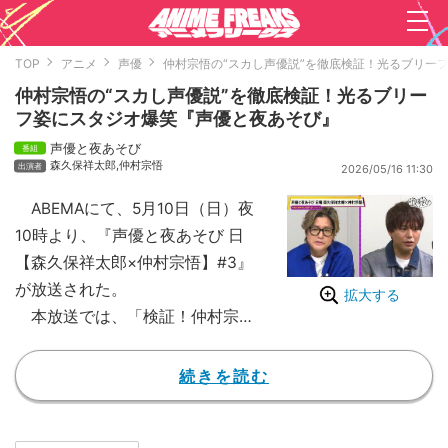
TOP
アニメ
声優
仲村宗悟の“スカし声優説”を徹底検証！光るブリー
仲村宗悟の“スカし声優説”を徹底検証！光るブリー
フ姿にスタジオ爆笑『声優と夜あそび』
声優と夜あそび
森久保祥太郎
,
仲村宗悟
2026/05/16 11:30
ABEMAにて、5月10日（日）夜
10時より、『声優と夜あそび 日
【森久保祥太郎×仲村宗悟】#3』
が放送された。
拡大する
本放送では、「検証！仲村宗悟
はスカし声優なのか？」と題した
検証企画が実施されたほか、森久
続きを読む
保祥太郎の“見たことのない姿”に
迫る新コーナー「森久保レア太