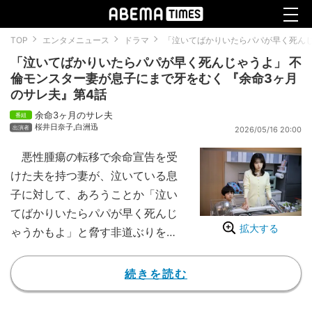
TOP
エンタメニュース
ドラマ
「泣いてばかりいたらパパが早く死んじ
「泣いてばかりいたらパパが早く死んじゃうよ」 不
倫モンスター妻が息子にまで牙をむく 『余命3ヶ月
のサレ夫』第4話
余命3ヶ月のサレ夫
桜井日奈子
,
白洲迅
2026/05/16 20:00
悪性腫瘍の転移で余命宣告を受
けた夫を持つ妻が、泣いている息
子に対して、あろうことか「泣い
てばかりいたらパパが早く死んじ
拡大する
ゃうかもよ」と脅す非道ぶりを見
せた。
5月15日、金曜ナイトドラマ
続きを読む
『余命3ヶ月のサレ夫』（テレビ
朝日系）が放送された。国内累計