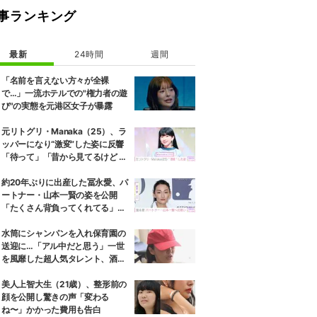
事ランキング
最新
24時間
週間
「名前を言えない方々が全裸
で…」一流ホテルでの"権力者の遊
び"の実態を元港区女子が暴露
元リトグリ・Manaka（25）、ラ
ッパーになり“激変”した姿に反響
「待って」「昔から見てるけど 最
近ずっと可愛くなってる」
約20年ぶりに出産した冨永愛、パ
ートナー・山本一賢の姿を公開
「たくさん背負ってくれてる」感
謝の思いをつづる
水筒にシャンパンを入れ保育園の
送迎に…「アル中だと思う」一世
を風靡した超人気タレント、酒漬
けだった日々を告白
美人上智大生（21歳）、整形前の
顔を公開し驚きの声「変わる
ね〜」かかった費用も告白