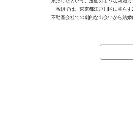
果たしたという、漫画のような新婚カ
番組では、東京都江戸川区に暮らす2
不動産会社での劇的な出会いから結婚
が明かされた。今回は番組史上初とな
の自宅を完全再現した企画が実施され
が紹介された。