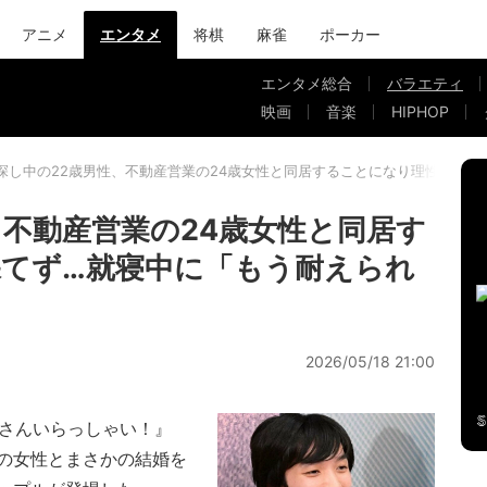
アニメ
エンタメ
将棋
麻雀
ポーカー
エンタメ総合
バラエティ
映画
音楽
HIPHOP
探し中の22歳男性、不動産営業の24歳女性と同居することになり理性が保て
、不動産営業の24歳女性と同居す
てず…就寝中に「もう耐えられ
2026/05/18 21:00
婚さんいらっしゃい！』
の女性とまさかの結婚を