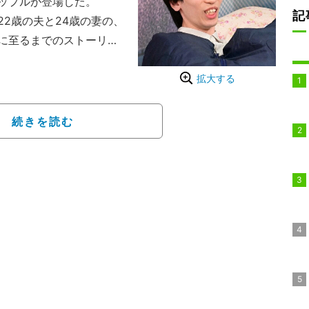
ップルが登場した。
記
2歳の夫と24歳の妻の、
に至るまでのストーリー
る、スタジオに当時の妻
、異例の同居生活の様子
拡大する
続きを読む