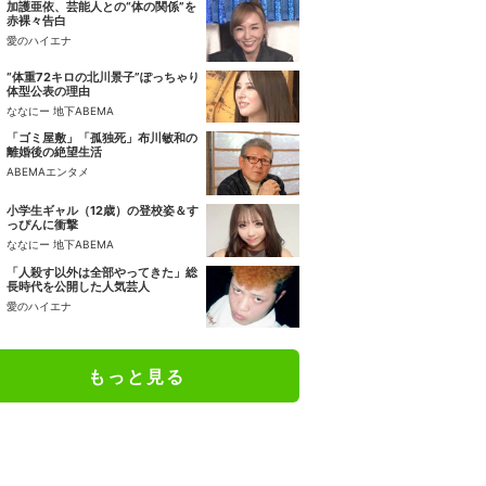
加護亜依、芸能人との“体の関係”を
赤裸々告白
愛のハイエナ
“体重72キロの北川景子”ぽっちゃり
体型公表の理由
ななにー 地下ABEMA
「ゴミ屋敷」「孤独死」布川敏和の
離婚後の絶望生活
ABEMAエンタメ
小学生ギャル（12歳）の登校姿＆す
っぴんに衝撃
ななにー 地下ABEMA
「人殺す以外は全部やってきた」総
長時代を公開した人気芸人
愛のハイエナ
もっと見る