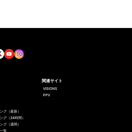
tt
Yout
Insta
ube
gram
関連サイト
VISIONS
PPV
ング（最新）
ング（24時間）
ング（週間）
一覧