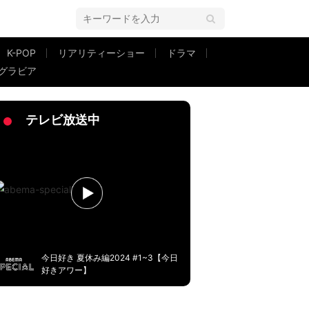
K-POP
リアリティーショー
ドラマ
グラビア
ず…就寝中に「もう耐えられない」
テレビ放送中
今日好き 夏休み編2024 #1~3【今日
好きアワー】