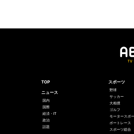
TOP
スポーツ
野球
ニュース
サッカー
国内
大相撲
国際
ゴルフ
経済・IT
モータースポ
政治
ボートレース
話題
スポーツ総合