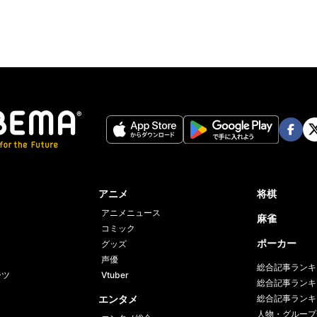
Face
Twi
book
er
アニメ
将棋
アニメニュース
麻雀
コミック
ポーカー
グッズ
声優
総合記事ランキ
ーツ
Vtuber
総合記事ランキ
エンタメ
総合記事ランキ
人物・グループ