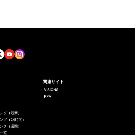
tt
Yout
Insta
ube
gram
関連サイト
VISIONS
PPV
ング（最新）
ング（24時間）
ング（週間）
一覧