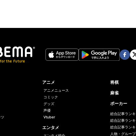
Face
Twi
book
er
アニメ
将棋
アニメニュース
麻雀
コミック
ポーカー
グッズ
声優
総合記事ランキ
ーツ
Vtuber
総合記事ランキ
エンタメ
総合記事ランキ
人物・グループ
エンタメ総合