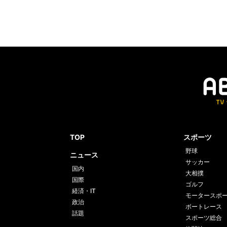
TOP
スポーツ
野球
ニュース
サッカー
国内
大相撲
国際
ゴルフ
経済・IT
モータースポ
政治
ボートレース
話題
スポーツ総合