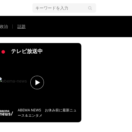
政治
話題
にしないw」「めっちゃかわいい〜」
テレビ放送中
ABEMA NEWS お休み前に最新ニュ
ース＆エンタメ