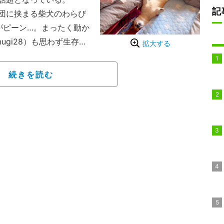
記
団に挟まる柴犬のわらび
がピーン…。まったく動か
ugi28）も思わず生存確
拡大する
だが、気が付くとこの状
たのか、それとも呆然と
続きを読む
ちゃん。ようやく起きる