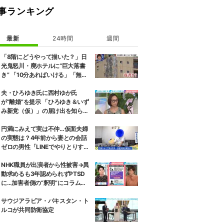
事ランキング
最新
24時間
週間
「8階にどうやって描いた？」日
光鬼怒川・廃ホテルに“巨大落書
き” 「10分あればいける」「無許
可で描かれた可能性」現役アーテ
ィストらが見解
夫・ひろゆき氏に西村ゆか氏
が“離婚”を提示 「ひろゆき＆いず
み新党（仮）」の届け出を知らさ
れず激怒「信頼関係が保てない状
態で夫婦を続けるのは無理」
円満にみえて実は不仲…仮面夫婦
の実態は？4年前から妻との会話
ゼロの男性「LINEでやりとりする
も塩対応」「私の悪口を言うから
娘は寄り付いてこない」
NHK職員が出演者から性被害→異
動求めるも3年認められずPTSD
に…加害者側の“釈明”にコラムニ
スト「納得がいかない」一方で組
織体制の問題点も指摘
サウジアラビア・パキスタン・ト
ルコが共同防衛協定