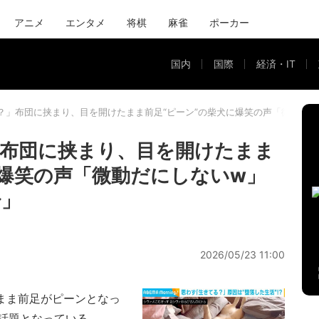
アニメ
エンタメ
将棋
麻雀
ポーカー
国内
国際
経済・IT
？」布団に挟まり、目を開けたまま前足“ピーン”の柴犬に爆笑の声「微動だ
布団に挟まり、目を開けたまま
に爆笑の声「微動だにしないw」
〜」
2026/05/23 11:00
まま前足がピーンとなっ
で話題となっている。