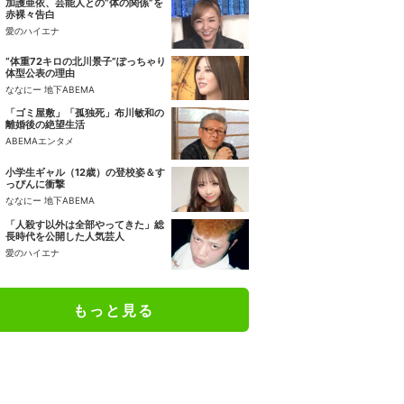
加護亜依、芸能人との“体の関係”を
赤裸々告白
愛のハイエナ
“体重72キロの北川景子”ぽっちゃり
体型公表の理由
ななにー 地下ABEMA
「ゴミ屋敷」「孤独死」布川敏和の
離婚後の絶望生活
ABEMAエンタメ
小学生ギャル（12歳）の登校姿＆す
っぴんに衝撃
ななにー 地下ABEMA
「人殺す以外は全部やってきた」総
長時代を公開した人気芸人
愛のハイエナ
もっと見る