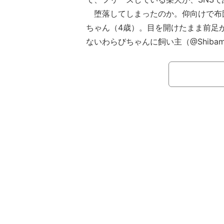
堕落してしまったのか。仰向けで布
ちゃん（4歳）。目を開けたまま前足
ないわらびちゃんに飼い主（@Shibam
認。布団の上で寝ていたわらびちゃん
態に…。ピッタリとはまって落ち着い
しているのか。動こうとしないわらび
と、飼い主も一安心。