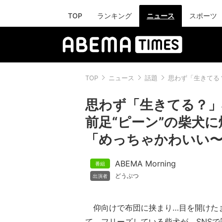
TOP
ランキング
ニュース
スポーツ
TOP
ニュース
話題
思わず「生きてる
思わず「生きてる？」
前足“ピーン”の柴犬
「めっちゃかわいい
ABEMA Morning
どうぶつ
仰向けで布団に挟まり…目を開けた
て、フリーズしている柴犬が、SNS