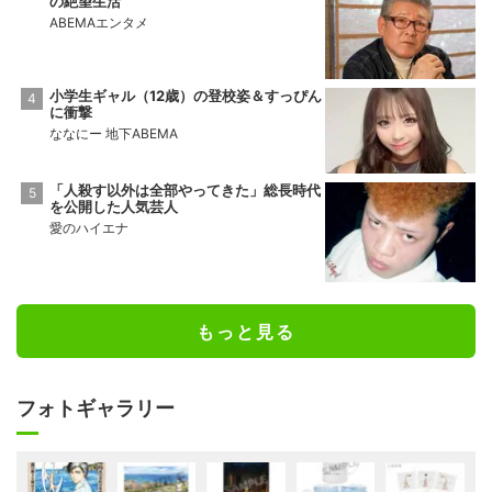
の絶望生活
ABEMAエンタメ
小学生ギャル（12歳）の登校姿＆すっぴん
に衝撃
ななにー 地下ABEMA
「人殺す以外は全部やってきた」総長時代
を公開した人気芸人
愛のハイエナ
もっと見る
フォトギャラリー