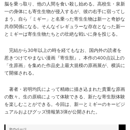
脳を乗っ取り、他の人間を食い殺し始める。高校生・泉新
一の身体にも寄生生物が侵入するが、彼の右手に宿ってし
まう。自ら「ミギー」と名乗った寄生生物は新一と奇妙な
共存関係になる。そんなイレギュラーな存在となった新一
とミギーは寄生生物たちとの壮絶な戦いに身を投じる。
完結から30年以上の時を経てもなお、国内外の読者を
惹きつけてやまない漫画『寄生獣』。本作の400点以上の
「生原画」を集めた作品史上最大規模の原画展が、横浜に
て開催される。
著者・岩明均氏によって精緻に描き込まれた貴重な原画
の数々。生の原稿によって体験できる、新たな寄生獣体験
を楽しむことができる。今回は、新一とミギーのキービジ
ュアルおよびグッズ情報第3弾が公開された。