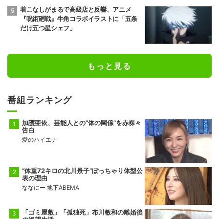
着こなしがまるで高級店と反響、アニメ
『呪術廻戦』牛角コラボイラストに「五条
だけ五つ星シェフ」
もっと見る
番組ランキング
加護亜依、芸能人との“体の関係”を赤裸々
告白
愛のハイエナ
“体重72キロの北川景子”ぽっちゃり体型公
表の理由
ななにー 地下ABEMA
「ゴミ屋敷」「孤独死」布川敏和の離婚後