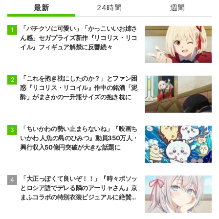
ト!! ヴァンガー
～ 第2クール
最新
24時間
週間
ド
「バチクソに可愛い」「かっこいいお姉さ
ん感」セガプライズ新作『リコリス・リコ
イル』フィギュア解禁に反響続々
「これを抱き枕にしたのか？」とファン困
惑『リコリス・リコイル』作中の銘酒「泥
酔」がまさかの一升瓶サイズの抱き枕に
「ちいかわの勢い止まらないね」『映画ち
いかわ 人魚の島のひみつ』動員350万人・
興行収入50億円突破が大きな話題に
「大正っぽくて良いぞ！！」『時々ボソッ
とロシア語でデレる隣のアーリャさん』京
まふコラボの特別衣装ビジュアルに絶賛の
声