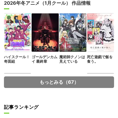
2026年冬アニメ（1月クール） 作品情報
ハイスクール！
ゴールデンカム
魔術師クノンは
死亡遊戯で飯を
奇面組
イ 最終章
見えている
食う。
もっとみる（67）
記事ランキング
カードファイ
地獄先生ぬ～べ