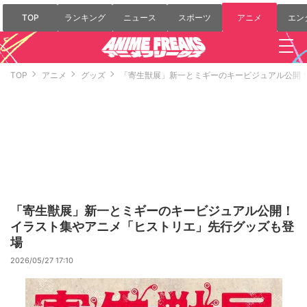
TOP
ランキング
ニュース
スポーツ
アニメ
エン
TOP
アニメ
グッズ
「寄生獣展」新一とミギーのキービジュアル公開
「寄生獣展」新一とミギーのキービジュアル公開！
イラスト集やアニメ「ヒストリエ」先行グッズも登
場
2026/05/27 17:10