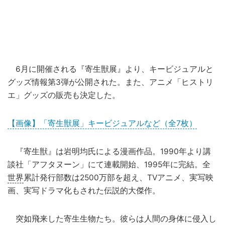
6月に開催される『寄生獣展』より、キービジュアルと
グッズ情報第3弾が公開された。また、アニメ「ヒストリ
エ」グッズの販売も決定した。
【画像】「寄生獣展」キービジュアルなど（全7枚）
『寄生獣』は岩明均氏による漫画作品。1990年より講
談社「アフタヌーン」にて連載開始、1995年に完結。全
世界
累計発行部数は2500万部を超え、TVアニメ、実写映
画、実写ドラマ化もされた伝説的大傑作。
突如飛来した寄生生物たち。彼らは人間の身体に侵入し