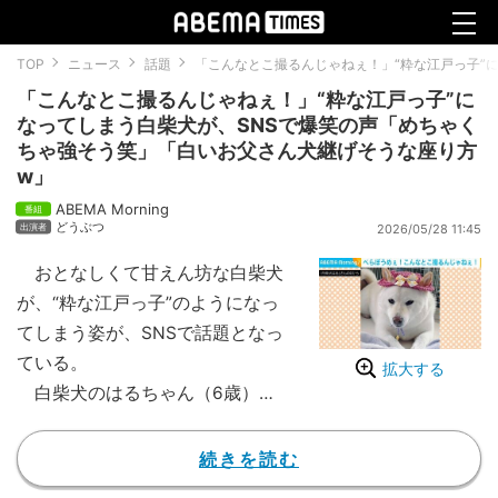
TOP
ニュース
話題
「こんなとこ撮るんじゃねぇ！」“粋な江戸っ子”
「こんなとこ撮るんじゃねぇ！」“粋な江戸っ子”に
なってしまう白柴犬が、SNSで爆笑の声「めちゃく
ちゃ強そう笑」「白いお父さん犬継げそうな座り方
w」
ABEMA Morning
どうぶつ
2026/05/28 11:45
おとなしくて甘えん坊な白柴犬
が、“粋な江戸っ子”のようになっ
てしまう姿が、SNSで話題となっ
ている。
拡大する
白柴犬のはるちゃん（6歳）
は、おとなしくて甘えん坊だとい
う女の子。しかし、ある瞬間に昔
続きを読む
気質の親父さんみたいになってし