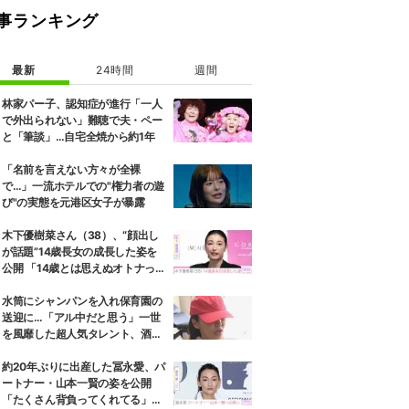
事ランキング
最新
24時間
週間
林家パー子、認知症が進行「一人
で外出られない」難聴で夫・ペー
と「筆談」…自宅全焼から約1年
「名前を言えない方々が全裸
で…」一流ホテルでの"権力者の遊
び"の実態を元港区女子が暴露
木下優樹菜さん（38）、“顔出し
が話題”14歳長女の成長した姿を
公開 「14歳とは思えぬオトナっぽ
さ」「優樹菜ちゃんにそっくりす
ぎる」など反響
水筒にシャンパンを入れ保育園の
送迎に…「アル中だと思う」一世
を風靡した超人気タレント、酒漬
けだった日々を告白
約20年ぶりに出産した冨永愛、パ
ートナー・山本一賢の姿を公開
「たくさん背負ってくれてる」感