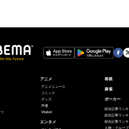
Face
Twi
book
er
アニメ
将棋
アニメニュース
麻雀
コミック
ポーカー
グッズ
声優
総合記事ランキ
ーツ
Vtuber
総合記事ランキ
エンタメ
総合記事ランキ
人物・グループ