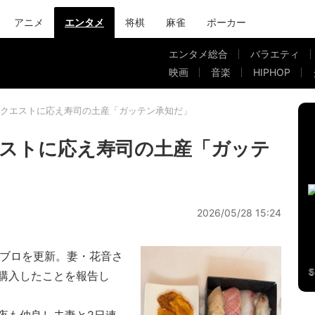
アニメ
エンタメ
将棋
麻雀
ポーカー
エンタメ総合
バラエティ
映画
音楽
HIPHOP
クエストに応え寿司の土産「ガッテン承知だ」
ストに応え寿司の土産「ガッテ
2026/05/28 15:24
ブロを更新。妻・花音さ
購入したことを報告し