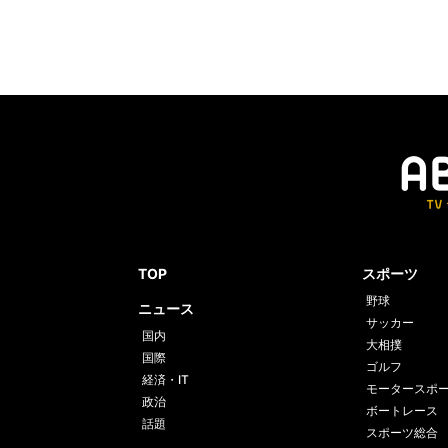
TOP
スポーツ
野球
ニュース
サッカー
国内
大相撲
国際
ゴルフ
経済・IT
モータースポ
政治
ボートレース
話題
スポーツ総合