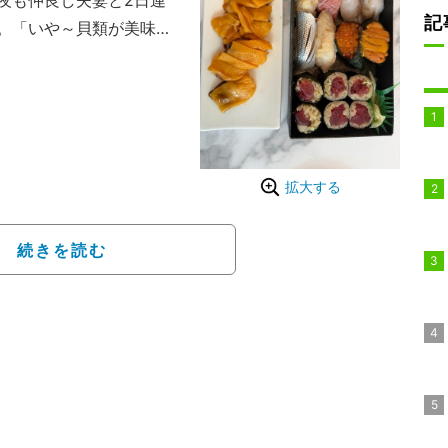
夜も仲良し夫妻と2日連
記
。「いや～貝類が美味し
ハダからスタート」と寿司
司屋を予約してる横で妻
な！』」と花音さんから
ッテン承知だ」と述べ
拡大する
りを二折り頼んだ」「妻
たことを明かした。
続きを読む