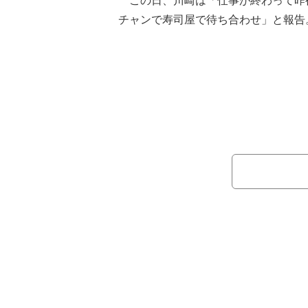
この日、川崎は「仕事が終わって昨
チャンで寿司屋で待ち合わせ」と報告
い時期だ そして握りはお決まりでコ
を楽しんだことをつづった。
また、店を予約する際に「電話で寿
が『いいな～！私もホッキ貝食べたい
リクエストがあったことを告白。「ガ
「帰りにホッキ貝2個入りでお持ち帰
と義母の晩御飯用だ」と土産を注文し