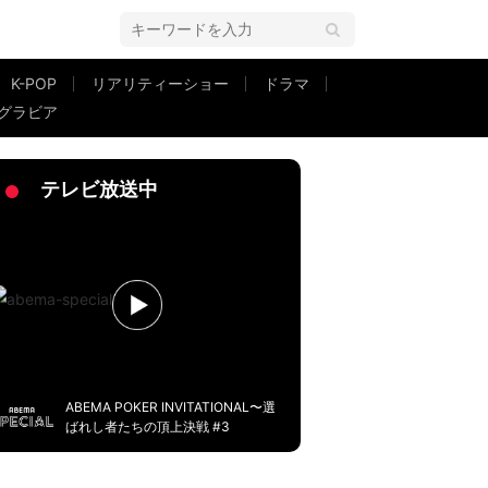
K-POP
リアリティーショー
ドラマ
グラビア
テレビ放送中
ABEMA POKER INVITATIONAL〜選
ばれし者たちの頂上決戦 #3