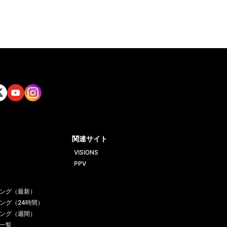
tt
Yout
Insta
ube
gram
関連サイト
VISIONS
PPV
ング（最新）
ング（24時間）
ング（週間）
一覧