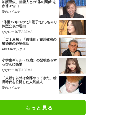
加護亜依、芸能人との“体の関係”を
赤裸々告白
愛のハイエナ
“体重72キロの北川景子”ぽっちゃり
体型公表の理由
ななにー 地下ABEMA
「ゴミ屋敷」「孤独死」布川敏和の
離婚後の絶望生活
ABEMAエンタメ
小学生ギャル（12歳）の登校姿＆す
っぴんに衝撃
ななにー 地下ABEMA
「人殺す以外は全部やってきた」総
長時代を公開した人気芸人
愛のハイエナ
もっと見る