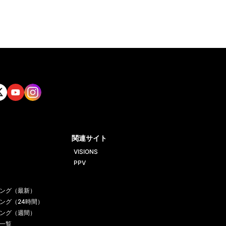
tt
Yout
Insta
ube
gram
関連サイト
VISIONS
PPV
ング（最新）
ング（24時間）
ング（週間）
一覧