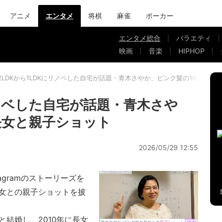
アニメ
エンタメ
将棋
麻雀
ポーカー
エンタメ総合
バラエティ
映画
音楽
HIPHOP
2LDKから1LDKにリノベした自宅が話題・青木さやか、ピンク髪の16歳長女
リノベした自宅が話題・青木さや
長女と親子ショット
2026/05/29 12:55
agramのストーリーズを
長女との親子ショットを披
と結婚し、2010年に長女