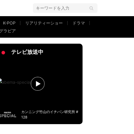
K-POP
リアリティーショー
ドラマ
グラビア
と親子ショット
テレビ放送中
カンニング竹山のイチバン研究所 #
128