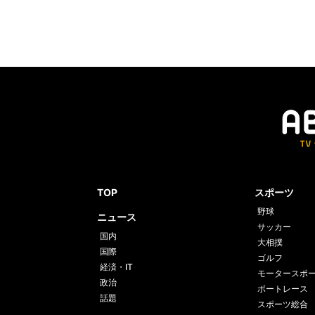
TOP
スポーツ
野球
ニュース
サッカー
国内
大相撲
国際
ゴルフ
経済・IT
モータースポ
政治
ボートレース
話題
スポーツ総合