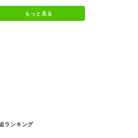
に「だいぶ危ねーよ！」小森純も
絶句
もっと見る
組ランキング