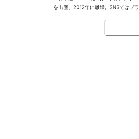
を出産、2012年に離婚。SNSでは
び発信してきており、2025年4月にはY
DKから1LDKにリノベーションした
開。テレビやジェットバスつきの木目
たキッチンなどを披露し、「家具も装
る」「おしゃれかつ生活感がちゃんと
題になっていた。