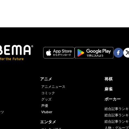
Face
Twi
book
er
アニメ
将棋
アニメニュース
麻雀
コミック
ポーカー
グッズ
声優
総合記事ランキ
ーツ
Vtuber
総合記事ランキ
エンタメ
総合記事ランキ
人物・グループ