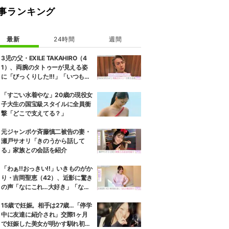
事ランキング
最新
24時間
週間
3児の父・EXILE TAKAHIRO（4
1）、両腕のタトゥーが見える姿
に「びっくりした!!!」「いつもと
また違ったTAKAHIROさん」など
の反響
「すごい水着やな」20歳の現役女
子大生の国宝級スタイルに全員衝
撃「どこで支えてる？」
元ジャンポケ斉藤慎二被告の妻・
瀬戸サオリ「きのうから話して
る」家族との会話を紹介
「わぁ!!おっきい!!」いきものがか
り・吉岡聖恵（42）、近影に驚き
の声「なにこれ…大好き」「なん
か親近感が」
15歳で妊娠。相手は27歳…「停学
中に友達に紹介され」交際1ヶ月
で妊娠した美女が明かす馴れ初め