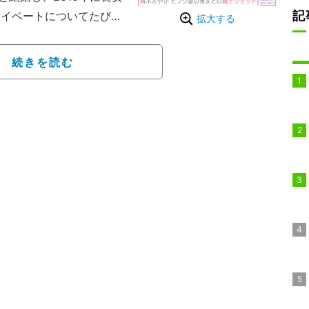
記
プライベートについてたびた
拡大する
ouTubeチャンネルで2L
自宅のルームツアーを公
続きを読む
調バスルーム、広々とし
飾もすべてがセンスあ
あってステキです」と話