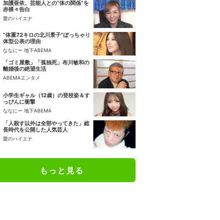
加護亜依、芸能人との“体の関係”を
赤裸々告白
愛のハイエナ
“体重72キロの北川景子”ぽっちゃり
体型公表の理由
ななにー 地下ABEMA
「ゴミ屋敷」「孤独死」布川敏和の
離婚後の絶望生活
ABEMAエンタメ
小学生ギャル（12歳）の登校姿＆す
っぴんに衝撃
ななにー 地下ABEMA
「人殺す以外は全部やってきた」総
長時代を公開した人気芸人
愛のハイエナ
もっと見る