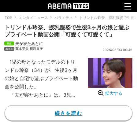
TOP
エンタメニュース
バラエティ
トリンドル玲奈、授乳服姿で生後
トリンドル玲奈、授乳服姿で生後3ヶ月の娘と遊ぶ
プライベート動画公開「可愛くて可愛くて」
夫が寝たあとに
藤本美貴
,
横澤夏子
2026/06/03 00:45
1児の母となったモデルのトリ
ンドル玲奈（34）が、生後3ヶ月
の娘と自宅で遊ぶプライベート動
画を公開した。
拡大する
『夫が寝たあとに』は、3児の
ママである藤本美貴と横澤夏子が
MCを務め、ゲストと共に“ママの
続きを読む
本音”を語り合うトークバラエテ
ィ。6月2日の放送回では、1児の
ママであるモデルのトリンドル玲