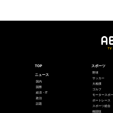
TOP
スポーツ
野球
ニュース
サッカー
国内
大相撲
国際
ゴルフ
経済・IT
モータースポ
政治
ボートレース
話題
スポーツ総合
格闘技