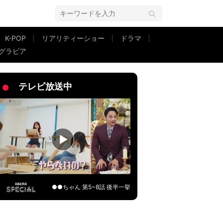
K-POP
リアリティーショー
ドラマ
グラビア
「オフ感な波瑠ちゃんが可愛すぎる」
テレビ放送中
●●ちゃん 第5~8話 後半一挙