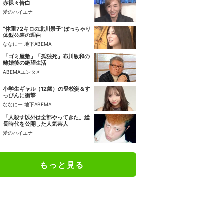
赤裸々告白
愛のハイエナ
“体重72キロの北川景子”ぽっちゃり
体型公表の理由
ななにー 地下ABEMA
「ゴミ屋敷」「孤独死」布川敏和の
離婚後の絶望生活
ABEMAエンタメ
小学生ギャル（12歳）の登校姿＆す
っぴんに衝撃
ななにー 地下ABEMA
「人殺す以外は全部やってきた」総
長時代を公開した人気芸人
愛のハイエナ
もっと見る