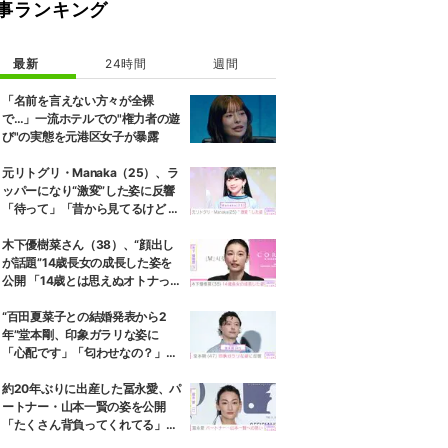
事ランキング
最新
24時間
週間
「名前を言えない方々が全裸
で…」一流ホテルでの"権力者の遊
び"の実態を元港区女子が暴露
元リトグリ・Manaka（25）、ラ
ッパーになり“激変”した姿に反響
「待って」「昔から見てるけど 最
近ずっと可愛くなってる」
木下優樹菜さん（38）、“顔出し
が話題”14歳長女の成長した姿を
公開 「14歳とは思えぬオトナっぽ
さ」「優樹菜ちゃんにそっくりす
ぎる」など反響
“百田夏菜子との結婚発表から2
年”堂本剛、印象ガラリな姿に
「心配です」「匂わせなの？」な
どさまざまな声
約20年ぶりに出産した冨永愛、パ
ートナー・山本一賢の姿を公開
「たくさん背負ってくれてる」感
謝の思いをつづる