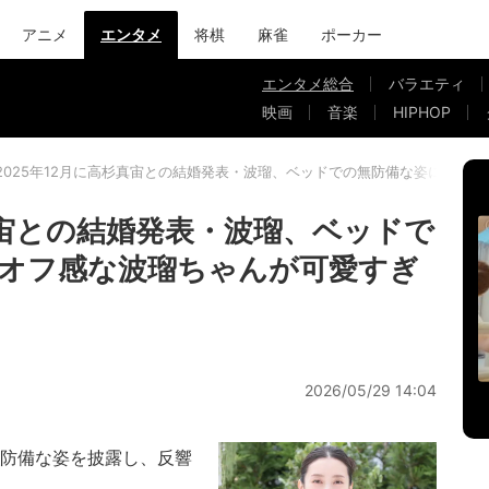
アニメ
エンタメ
将棋
麻雀
ポーカー
エンタメ総合
バラエティ
映画
音楽
HIPHOP
2025年12月に高杉真宙との結婚発表・波瑠、ベッドでの無防備な姿に反響
真宙との結婚発表・波瑠、ベッドで
オフ感な波瑠ちゃんが可愛すぎ
2026/05/29 14:04
防備な姿を披露し、反響