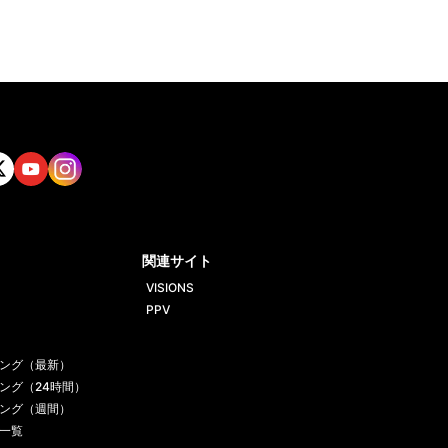
tt
Yout
Insta
ube
gram
関連サイト
VISIONS
PPV
ング（最新）
ング（24時間）
ング（週間）
一覧