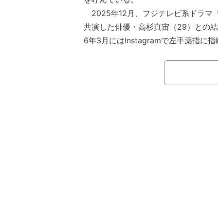
2025年12月、フジテレビ系ドラマ
共演した俳優・高杉真宙（29）との結
6年3月にはInstagramで左手薬指
ショットを公開し、「旦那さんとデー
てるの見た」「指輪尊い」などと話題