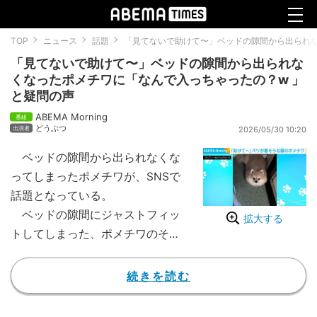
TOP
ニュース
話題
「見てないで助けて〜」ベッドの隙間から出られな
「見てないで助けて〜」ベッドの隙間から出られな
くなったポメチワに「なんで入っちゃったの？w 」
と疑問の声
ABEMA Morning
どうぶつ
2026/05/30 10:20
ベッドの隙間から出られなくな
ってしまったポメチワが、SNSで
話題となっている。
ベッドの隙間にジャストフィッ
拡大する
トしてしまった、ポメチワのそる
くん（4歳）。カメラをじーっと
見つめるなんとも言えない表情…
続きを読む
飼い主によると、「どうしよう
～」「見てないで助けて〜」と