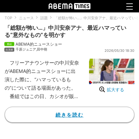
TOP
ニュース
話題
「総額が怖い…」中川安奈アナ、最近ハマっている
「総額が怖い…」中川安奈アナ、最近ハマってい
る“意外なもの”を明かす
ABEMA的ニュースショー
千原ジュニア
,
田中萌
2026/05/30 18:30
フリーアナウンサーの中川安奈
がABEMA的ニュースショーに出
演した際に、“ハマっているも
の”について語る場面があった。
拡大する
番組ではこの日、カシオが販売
する漆塗りの限定電卓「S100X
漆Edition」（9万9000円）が話
続きを読む
題になっていることを取り上げ
た。
MCの千原ジュニアが「この計