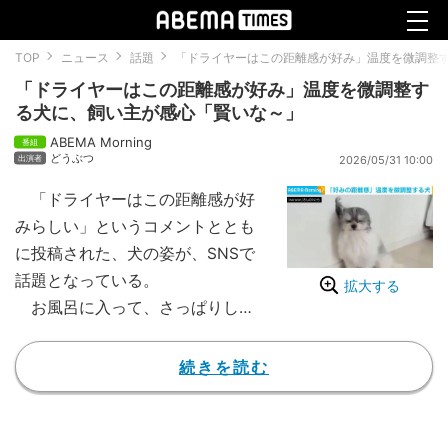
TOP
ニュース
話題
「ドライヤーはこの距離感が好み」温度を微調整
「ドライヤーはこの距離感が好み」温度を微調整す
る犬に、飼い主が感心「賢いな～」
ABEMA Morning
どうぶつ
2026/05/31 10:00
「ドライヤーはこの距離感が好
みらしい」というコメントととも
に投稿された、犬の姿が、SNSで
話題となっている。
拡大する
お風呂に入って、さっぱりした
チワワとマルチーズのミックス
「もじゅ」くん（もうすぐ2
続きを読む
歳）。次は乾かす工程だが、ずい
ぶんと離れた場所にポツン。しっ
かり毛が風になびいているので、