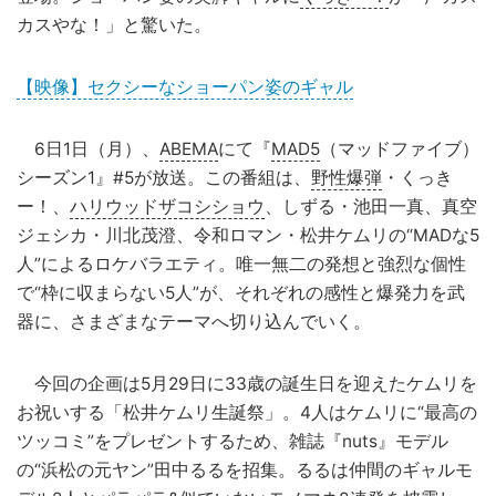
カスやな！」と驚いた。
【映像】セクシーなショーパン姿のギャル
6日1日（月）、
ABEMA
にて『
MAD5
（マッドファイブ）
シーズン1』#5が放送。この番組は、
野性爆弾
・くっき
ー！、
ハリウッドザコシショウ
、しずる・池田一真、真空
ジェシカ・川北茂澄、令和ロマン・松井ケムリの“MADな5
人”によるロケバラエティ。唯一無二の発想と強烈な個性
で“枠に収まらない5人”が、それぞれの感性と爆発力を武
器に、さまざまなテーマへ切り込んでいく。
今回の企画は5月29日に33歳の誕生日を迎えたケムリを
お祝いする「松井ケムリ生誕祭」。4人はケムリに“最高の
ツッコミ”をプレゼントするため、雑誌『nuts』モデル
の“浜松の元ヤン”田中るるを招集。るるは仲間のギャルモ