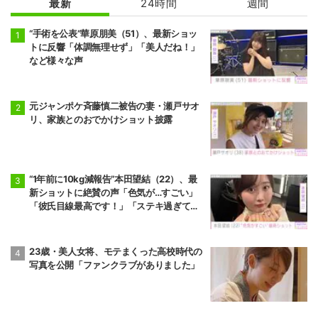
最新
24時間
週間
“手術を公表”華原朋美（51）、最新ショッ
トに反響「体調無理せず」「美人だね！」
など様々な声
元ジャンポケ斉藤慎二被告の妻・瀬戸サオ
リ、家族とのおでかけショット披露
“1年前に10kg減報告”本田望結（22）、最
新ショットに絶賛の声「色気が…すごい」
「彼氏目線最高です！」「ステキ過ぎて罪
だわ！」
23歳・美人女将、モテまくった高校時代の
写真を公開「ファンクラブがありました」