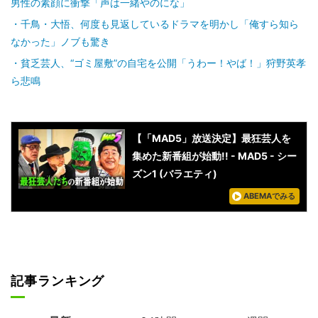
男性の素顔に衝撃「声は一緒やのにな」
千鳥・大悟、何度も見返しているドラマを明かし「俺すら知ら
なかった」ノブも驚き
貧乏芸人、“ゴミ屋敷”の自宅を公開「うわー！やば！」狩野英孝
ら悲鳴
【「MAD5」放送決定】最狂芸人を
集めた新番組が始動!! - MAD5 - シー
ズン1 (バラエティ)
ABEMAでみる
記事ランキング