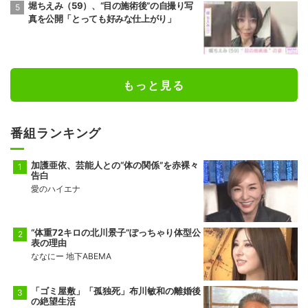
堀ちえみ（59）、“目の施術後”の自撮り写
真を公開「とっても好みな仕上がり」
もっと見る
番組ランキング
加護亜依、芸能人との“体の関係”を赤裸々
告白
愛のハイエナ
“体重72キロの北川景子”ぽっちゃり体型公
表の理由
ななにー 地下ABEMA
「ゴミ屋敷」「孤独死」布川敏和の離婚後
の絶望生活