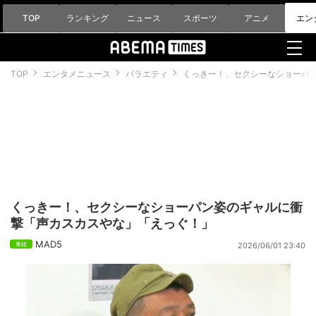
TOP
ランキング
ニュース
スポーツ
アニメ
エン
TOP
エンタメニュース
バラエティ
くっきー！、セクシーなショーパ
くっきー！、セクシーなショーパン姿のギャルに衝
撃「声カスカスやな」「えっぐ！」
MAD5
2026/06/01 23:40