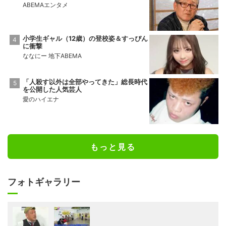
ABEMAエンタメ
小学生ギャル（12歳）の登校姿＆すっぴん
に衝撃
ななにー 地下ABEMA
「人殺す以外は全部やってきた」総長時代
を公開した人気芸人
愛のハイエナ
もっと見る
フォトギャラリー