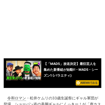
【「MAD5」放送決定】最狂芸人を
集めた新番組が始動!! - MAD5 - シー
ズン1 (バラエティ)
ABEMAでみる
令和ロマン
・松井ケムリの33歳生誕祭にギャル軍団が
登場。ショーパン姿の美脚ギャルに
くっきー！
が「声カス