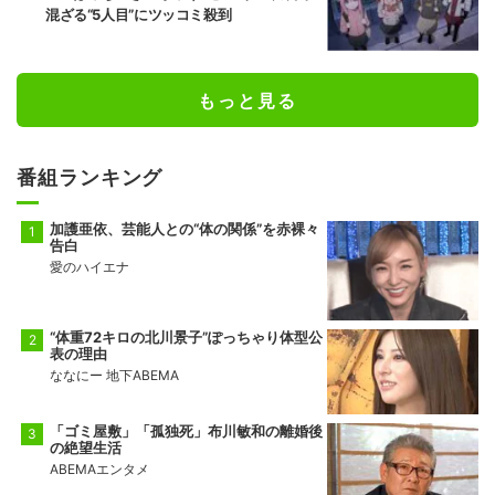
混ざる“5人目”にツッコミ殺到
もっと見る
番組ランキング
加護亜依、芸能人との“体の関係”を赤裸々
告白
愛のハイエナ
“体重72キロの北川景子”ぽっちゃり体型公
表の理由
ななにー 地下ABEMA
「ゴミ屋敷」「孤独死」布川敏和の離婚後
の絶望生活
ABEMAエンタメ