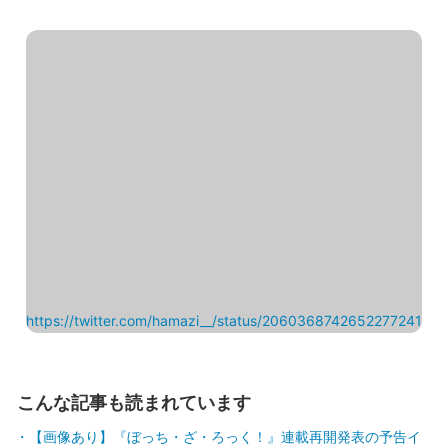
https://twitter.com/hamazi__/status/2060368742652277241
こんな記事も読まれています
【画像あり】『ぼっち・ざ・ろっく！』連載再開発表の予告イ