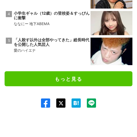
小学生ギャル（12歳）の登校姿＆すっぴん
に衝撃
ななにー 地下ABEMA
「人殺す以外は全部やってきた」総長時代
を公開した人気芸人
愛のハイエナ
もっと見る
Twit
ter