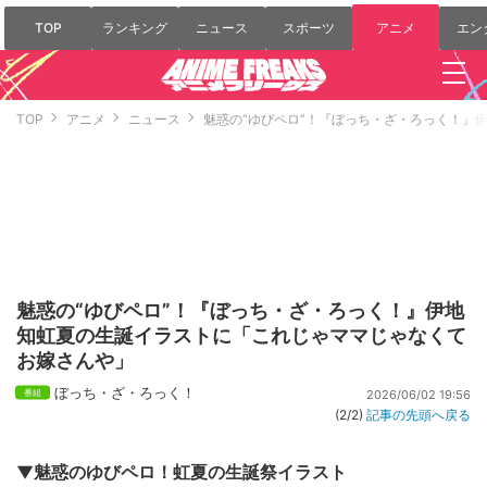
TOP
ランキング
ニュース
スポーツ
アニメ
エン
TOP
アニメ
ニュース
魅惑の“ゆびペロ”！『ぼっち・ざ・ろっく！』
魅惑の“ゆびペロ”！『ぼっち・ざ・ろっく！』伊地
知虹夏の生誕イラストに「これじゃママじゃなくて
お嫁さんや」
ぼっち・ざ・ろっく！
2026/06/02 19:56
(2/2)
記事の先頭へ戻る
▼魅惑のゆびペロ！虹夏の生誕祭イラスト