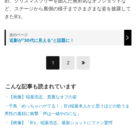
め、クリスマスツリーを囲んだ無邪気なオフショットな
ど、ステージから裏側の様子までさまざまな姿を披露して
きたB’z。
近影が“30代に見える”と話題に！
1
2
こんな記事も読まれています
【画像】稲葉浩志、貴重なオフの姿
千鳥「めっちゃハゲてる！」B'z稲葉本人かと思うほどの歌うま
男性の素顔に衝撃「声は一緒やのにな」
【映像】「B'z」稲葉浩志、最新ショットにファン驚愕