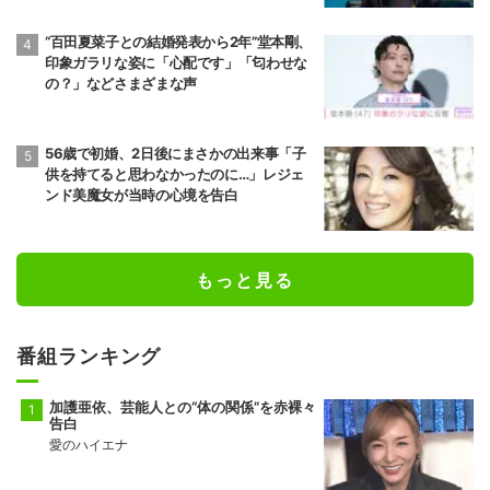
“百田夏菜子との結婚発表から2年”堂本剛、
印象ガラリな姿に「心配です」「匂わせな
の？」などさまざまな声
56歳で初婚、2日後にまさかの出来事「子
供を持てると思わなかったのに…」レジェ
ンド美魔女が当時の心境を告白
もっと見る
番組ランキング
加護亜依、芸能人との“体の関係”を赤裸々
告白
愛のハイエナ