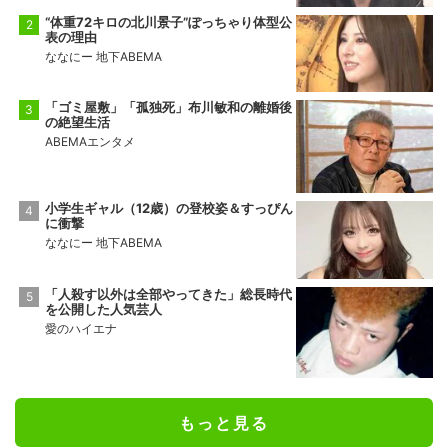
“体重72キロの北川景子”ぽっちゃり体型公
表の理由
ななにー 地下ABEMA
「ゴミ屋敷」「孤独死」布川敏和の離婚後
の絶望生活
ABEMAエンタメ
小学生ギャル（12歳）の登校姿＆すっぴん
に衝撃
ななにー 地下ABEMA
「人殺す以外は全部やってきた」総長時代
を公開した人気芸人
愛のハイエナ
もっと見る