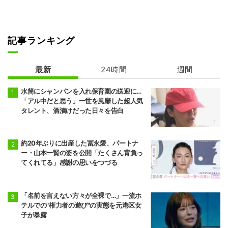
記事ランキング
最新
24時間
週間
水筒にシャンパンを入れ保育園の送迎に…
「アル中だと思う」一世を風靡した超人気
タレント、酒漬けだった日々を告白
約20年ぶりに出産した冨永愛、パートナ
ー・山本一賢の姿を公開「たくさん背負っ
てくれてる」感謝の思いをつづる
「名前を言えない方々が全裸で…」一流ホ
テルでの"権力者の遊び"の実態を元港区女
子が暴露