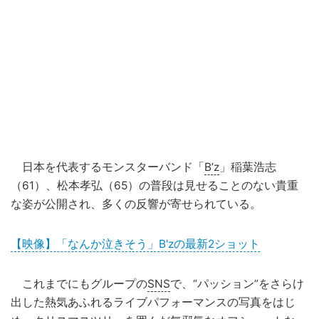
日本を代表するモンスターバンド「
B’z
」稲葉浩志
（61）、松本孝弘（65）の普段は見せることのない貴重
な姿が公開され、多くの反響が寄せられている。
【映像】「なんか泣きそう」B'zの最新2ショット
これまでにもグループの
SNS
で、“パッション”をさらけ
出した熱気あふれるライブパフォーマンスの写真をはじ