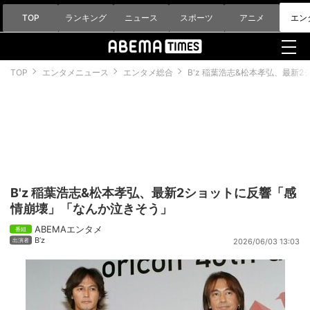
TOP
ランキング
ニュース
スポーツ
アニメ
エン
TOP
エンタメニュース
エンタメ総合
B'z 稲葉浩志&松本孝弘、最
B'z 稲葉浩志&松本孝弘、最新2ショットに反響「感
情崩壊」「なんか泣きそう」
ABEMAエンタメ
B’z
2026/06/03 13:03