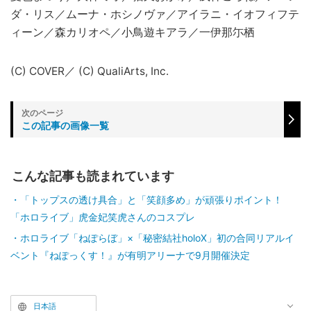
ダ・リス／ムーナ・ホシノヴァ／アイラニ・イオフィフテ
ィーン／森カリオペ／小鳥遊キアラ／一伊那尓栖
(C) COVER／ (C) QualiArts, Inc.
この記事の画像一覧
こんな記事も読まれています
「トップスの透け具合」と「笑顔多め」が頑張りポイント！
「ホロライブ」虎金妃笑虎さんのコスプレ
ホロライブ「ねぽらぼ」×「秘密結社holoX」初の合同リアルイ
ベント『ねぽっくす！』が有明アリーナで9月開催決定
日本語