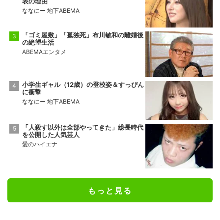
表の理由
ななにー 地下ABEMA
「ゴミ屋敷」「孤独死」布川敏和の離婚後
の絶望生活
ABEMAエンタメ
小学生ギャル（12歳）の登校姿＆すっぴん
に衝撃
ななにー 地下ABEMA
「人殺す以外は全部やってきた」総長時代
を公開した人気芸人
愛のハイエナ
もっと見る