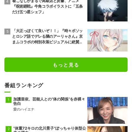
着こなしがまるで高級店と反響、アニメ
『呪術廻戦』牛角コラボイラストに「五条
だけ五つ星シェフ」
「大正っぽくて良いぞ！！」『時々ボソッ
とロシア語でデレる隣のアーリャさん』京
まふコラボの特別衣装ビジュアルに絶賛の
声
もっと見る
番組ランキング
加護亜依、芸能人との“体の関係”を赤裸々
告白
愛のハイエナ
“体重72キロの北川景子”ぽっちゃり体型公