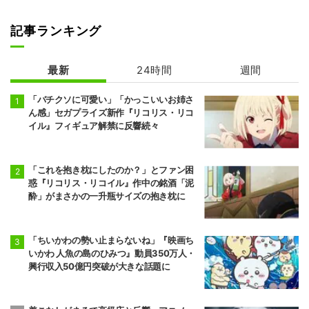
記事ランキング
地獄楽 第2期
最新
24時間
週間
「バチクソに可愛い」「かっこいいお姉さ
ん感」セガプライズ新作『リコリス・リコ
イル』フィギュア解禁に反響続々
「これを抱き枕にしたのか？」とファン困
惑『リコリス・リコイル』作中の銘酒「泥
酔」がまさかの一升瓶サイズの抱き枕に
「ちいかわの勢い止まらないね」『映画ち
いかわ 人魚の島のひみつ』動員350万人・
興行収入50億円突破が大きな話題に