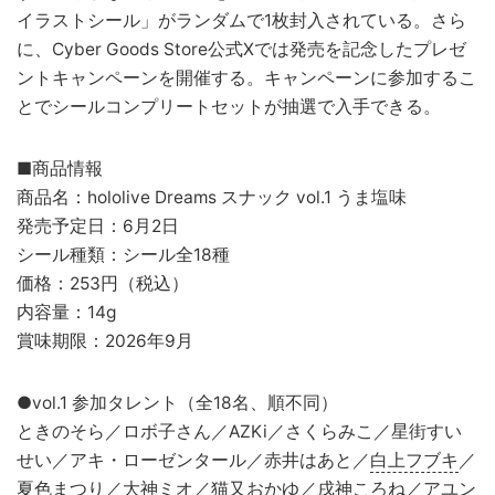
イラストシール」がランダムで1枚封入されている。さら
に、Cyber Goods Store公式Xでは発売を記念したプレゼ
ントキャンペーンを開催する。キャンペーンに参加するこ
とでシールコンプリートセットが抽選で入手できる。
■商品情報
商品名：hololive Dreams スナック vol.1 うま塩味
発売予定日：6月2日
シール種類：シール全18種
価格：253円（税込）
内容量：14g
賞味期限：2026年9月
●vol.1 参加タレント（全18名、順不同）
ときのそら／ロボ子さん／AZKi／さくらみこ／星街すい
せい／アキ・ローゼンタール／赤井はあと／
白上フブキ
／
夏色まつり／大神ミオ／猫又おかゆ／戌神ころね／アユン