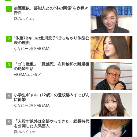
加護亜依、芸能人との“体の関係”を赤裸々
告白
愛のハイエナ
“体重72キロの北川景子”ぽっちゃり体型公
表の理由
ななにー 地下ABEMA
「ゴミ屋敷」「孤独死」布川敏和の離婚後
の絶望生活
ABEMAエンタメ
小学生ギャル（12歳）の登校姿＆すっぴん
に衝撃
ななにー 地下ABEMA
「人殺す以外は全部やってきた」総長時代
を公開した人気芸人
愛のハイエナ