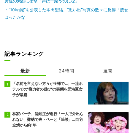
男性の素顔に衝撃「声は一緒やのにな」
“10kg減”を公表した本田望結、“思い出”写真の数々に反響「痩せ
はったかな」
記事ランキング
最新
24時間
週間
「名前を言えない方々が全裸で…」一流ホ
テルでの"権力者の遊び"の実態を元港区女
子が暴露
林家パー子、認知症が進行「一人で外出ら
れない」難聴で夫・ペーと「筆談」…自宅
全焼から約1年