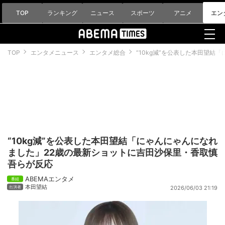
TOP
ランキング
ニュース
スポーツ
アニメ
エン
TOP
エンタメニュース
エンタメ総合
“10kg減”を公表した本田望
“10kg減”を公表した本田望結「にゃんにゃんになれ
ました」22歳の最新ショットに吉田沙保里・香取慎
吾らが反応
ABEMAエンタメ
本田望結
2026/06/03 21:19