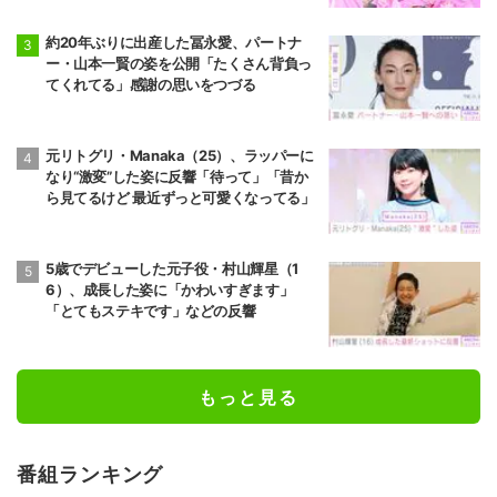
約20年ぶりに出産した冨永愛、パートナ
ー・山本一賢の姿を公開「たくさん背負っ
てくれてる」感謝の思いをつづる
元リトグリ・Manaka（25）、ラッパーに
なり“激変”した姿に反響「待って」「昔か
ら見てるけど 最近ずっと可愛くなってる」
5歳でデビューした元子役・村山輝星（1
6）、成長した姿に「かわいすぎます」
「とてもステキです」などの反響
もっと見る
番組ランキング