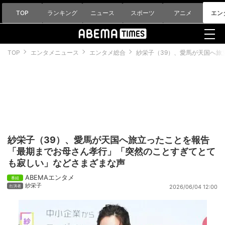
TOP
ランキング
ニュース
スポーツ
アニメ
エン
TOP
エンタメニュース
エンタメ総合
紗栄子（39）、愛馬が天国へ旅
紗栄子（39）、愛馬が天国へ旅立ったことを報告
「最期までお母さん孝行」「突然のことすぎてとて
も寂しい」などさまざまな声
ABEMAエンタメ
紗栄子
2026/06/04 12:00