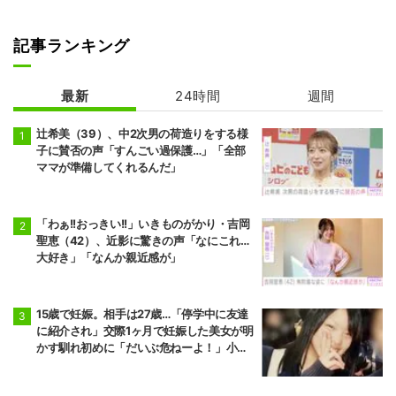
記事ランキング
最新
24時間
週間
辻希美（39）、中2次男の荷造りをする様
子に賛否の声「すんごい過保護…」「全部
ママが準備してくれるんだ」
「わぁ!!おっきい!!」いきものがかり・吉岡
聖恵（42）、近影に驚きの声「なにこれ…
大好き」「なんか親近感が」
15歳で妊娠。相手は27歳…「停学中に友達
に紹介され」交際1ヶ月で妊娠した美女が明
かす馴れ初めに「だいぶ危ねーよ！」小森
純も絶句