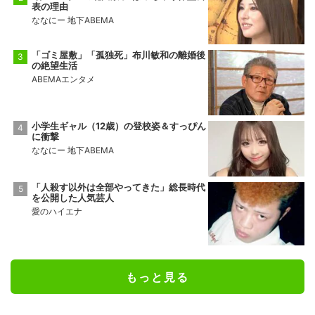
表の理由
ななにー 地下ABEMA
「ゴミ屋敷」「孤独死」布川敏和の離婚後
の絶望生活
ABEMAエンタメ
小学生ギャル（12歳）の登校姿＆すっぴん
に衝撃
ななにー 地下ABEMA
「人殺す以外は全部やってきた」総長時代
を公開した人気芸人
愛のハイエナ
もっと見る