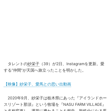
タレントの
紗栄子
（39）が2日、Instagramを更新。愛
する“仲間”が天国へ旅立ったことを明かした。
【映像】紗栄子、愛馬との思い出動画
2020年9月、紗栄子は栃木県にあった『アイランドホー
スリゾート那須』という牧場を『NASU FARM VILLAGE』
と名称変更し、運営に携わることを報告。殺処分になる馬