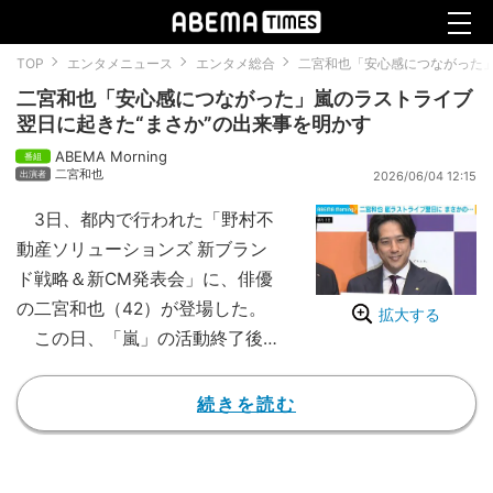
TOP
エンタメニュース
エンタメ総合
二宮和也「安心感につながった」
二宮和也「安心感につながった」嵐のラストライブ
翌日に起きた“まさか”の出来事を明かす
ABEMA Morning
二宮和也
2026/06/04 12:15
3日、都内で行われた「野村不
動産ソリューションズ 新ブラン
ド戦略＆新CM発表会」に、俳優
の二宮和也（42）が登場した。
拡大する
この日、「嵐」の活動終了後、
初の公の場となった二宮。ラスト
ライブの翌日に起きた“まさか”の
続きを読む
出来事を明かした。
二宮「6月1日…僕は普通に休みだ
ったので、買い物に行って生活の