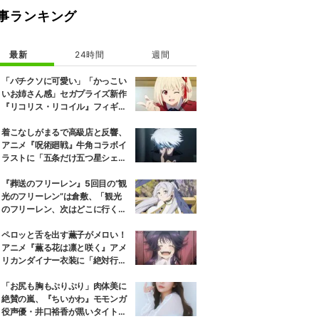
事ランキング
最新
24時間
週間
「バチクソに可愛い」「かっこい
いお姉さん感」セガプライズ新作
『リコリス・リコイル』フィギュ
ア解禁に反響続々
着こなしがまるで高級店と反響、
アニメ『呪術廻戦』牛角コラボイ
ラストに「五条だけ五つ星シェ
フ」
『葬送のフリーレン』5回目の“観
光のフリーレン”は倉敷、「観光
のフリーレン、次はどこに行くの
か楽しみ」と話題
ペロッと舌を出す薫子がメロい！
アニメ『薫る花は凛と咲く』アメ
リカンダイナー衣装に「絶対行き
ます」の声
「お尻も胸もぷりぷり」肉体美に
絶賛の嵐、『ちいかわ』モモンガ
役声優・井口裕香が黒いタイトウ