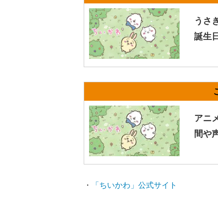
うさ
誕生
アニ
間や
・
「ちいかわ」公式サイト