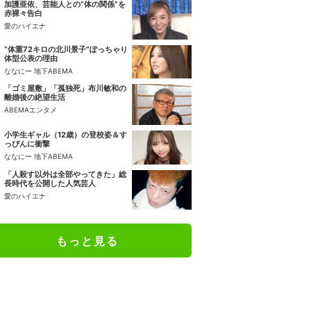
加護亜依、芸能人との“体の関係”を
赤裸々告白
愛のハイエナ
“体重72キロの北川景子”ぽっちゃり
体型公表の理由
ななにー 地下ABEMA
「ゴミ屋敷」「孤独死」布川敏和の
離婚後の絶望生活
ABEMAエンタメ
小学生ギャル（12歳）の登校姿＆す
っぴんに衝撃
ななにー 地下ABEMA
「人殺す以外は全部やってきた」総
長時代を公開した人気芸人
愛のハイエナ
もっと見る