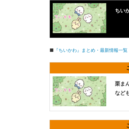
ちい
■
『ちいかわ』まとめ・最新情報一覧
栗ま
など