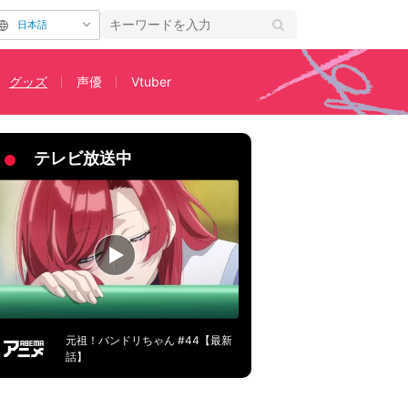
日本語
グッズ
声優
Vtuber
テレビ放送中
元祖！バンドリちゃん #44【最新
話】