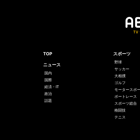
TOP
スポーツ
野球
ニュース
サッカー
国内
大相撲
国際
ゴルフ
経済・IT
モータースポ
政治
ボートレース
話題
スポーツ総合
格闘技
テニス