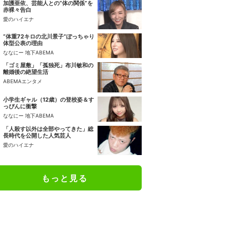
加護亜依、芸能人との“体の関係”を
赤裸々告白
愛のハイエナ
“体重72キロの北川景子”ぽっちゃり
体型公表の理由
ななにー 地下ABEMA
「ゴミ屋敷」「孤独死」布川敏和の
離婚後の絶望生活
ABEMAエンタメ
小学生ギャル（12歳）の登校姿＆す
っぴんに衝撃
ななにー 地下ABEMA
「人殺す以外は全部やってきた」総
長時代を公開した人気芸人
愛のハイエナ
もっと見る