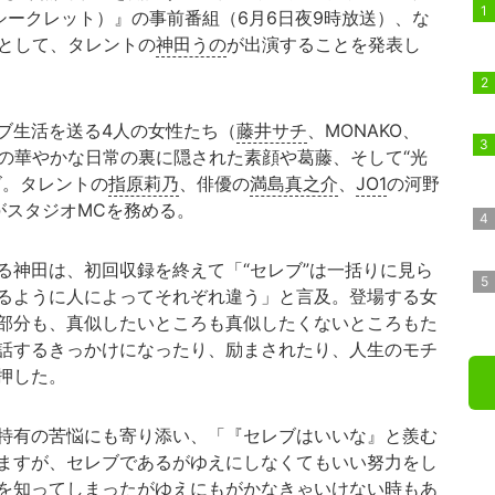
シークレット）』の事前番組（6月6日夜9時放送）、な
トとして、タレントの
神田うの
が出演することを発表し
ブ生活を送る4人の女性たち（
藤井サチ
、MONAKO、
その華やかな日常の裏に隠された素顔や葛藤、そして“光
ズ。タレントの
指原莉乃
、俳優の
満島真之介
、
JO1
の河野
がスタジオMCを務める。
神田は、初回収録を終えて「“セレブ”は一括りに見ら
るように人によってそれぞれ違う」と言及。登場する女
部分も、真似したいところも真似したくないところもた
話するきっかけになったり、励まされたり、人生のモチ
押した。
特有の苦悩にも寄り添い、「『セレブはいいな』と羨む
ますが、セレブであるがゆえにしなくてもいい努力をし
を知ってしまったがゆえにもがかなきゃいけない時もあ