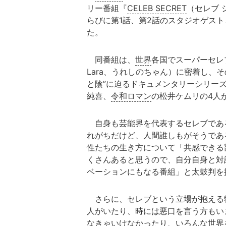
リー番組『
CELEB SECRET
（セレブ 
らびに第1話、第2話のスタジオゲス
た。
同番組は、
世界
各国でスーパーセレ
Lara、うれしのちゃん）に密着し、
と陰”に迫るドキュメンタリーシリー
純喜、
令和ロマン
の松井ケムリの4人
自身も芸能界を代表するセレブである
れがちだけど、人間誰しもがそうであ
性たちの生き方について「共感できる
くさんあると思うので、自分自身と対
ベーションにもなる番組」と太鼓判を
さらに、セレブという立場が抱える
人がいたり、時には悪口を言う方もい
なきゃいけなかったり、いろんな世界