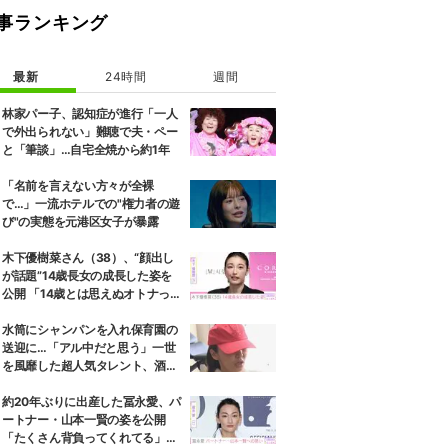
事ランキング
最新
24時間
週間
林家パー子、認知症が進行「一人
で外出られない」難聴で夫・ペー
と「筆談」…自宅全焼から約1年
「名前を言えない方々が全裸
で…」一流ホテルでの"権力者の遊
び"の実態を元港区女子が暴露
木下優樹菜さん（38）、“顔出し
が話題”14歳長女の成長した姿を
公開 「14歳とは思えぬオトナっぽ
さ」「優樹菜ちゃんにそっくりす
ぎる」など反響
水筒にシャンパンを入れ保育園の
送迎に…「アル中だと思う」一世
を風靡した超人気タレント、酒漬
けだった日々を告白
約20年ぶりに出産した冨永愛、パ
ートナー・山本一賢の姿を公開
「たくさん背負ってくれてる」感