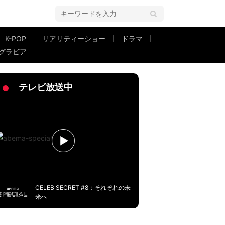
K-POP
リアリティーショー
ドラマ
グラビア
セレブ密着番組『CELEB SECRET』にゲスト出演
テレビ放送中
CELEB SECRET #8：それぞれの未
来へ