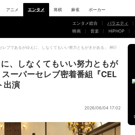
アニメ
エンタメ
将棋
麻雀
ポーカー
エンタメ総合
バラエティ
映画
音楽
HIPHOP
セレブであるがゆえに、しなくてもいい努力ともがきがある」 神田うの、スーパー
えに、しなくてもいい努力ともが
、スーパーセレブ密着番組『CEL
スト出演
2026/06/04 17:02