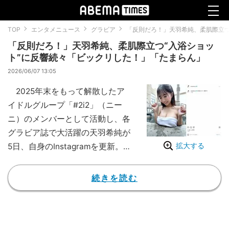
TOP
エンタメニュース
グラビア
「反則だろ！」天羽希純、柔肌際立つ
「反則だろ！」天羽希純、柔肌際立つ“入浴ショッ
ト”に反響続々「ビックリした！」「たまらん」
2026/06/07 13:05
2025年末をもって解散したア
イドルグループ「#2i2」（ニー
ニ）のメンバーとして活動し、各
グラビア誌で大活躍の天羽希純が
拡大する
5日、自身のInstagramを更新。
撮影中のセクシーなオフショット
を公開し、反響を呼んでいる。
続きを読む
天羽は「お風呂なう（撮影
中）」とコメントを添え、撮影時
のオフショットを投稿。タオルを