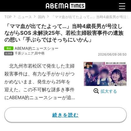
TOP
ニュース
国内
「ママ血が出てたよって…」当時4歳長男が号泣し
「ママ血が出てたよって…」当時4歳長男が号泣し
ながらSOS 未解決25年、若松主婦殺害事件の遺族
の想い「手ぶらではそっちにいかん」
ABEMA的ニュースショー
千原ジュニア
,
田中萌
2026/06/09 06:50
北九州市若松区で発生した主婦
殺害事件は、有力な手がかりがつ
かめないまま、発生から25年を
迎えた。この不可解な謎多き事件
拡大する
にABEMA的ニュースショーが追
った。
続きを読む