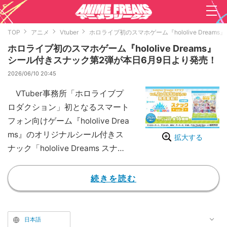
TOP
アニメ
Vtuber
ホロライブ初のスマホゲーム『hololive Drea
ホロライブ初のスマホゲーム『hololive Dreams』
シール付きスナック第2弾が本日6月9日より発売！
2026/06/10 20:45
VTuber事務所「ホロライブプ
ロダクション」初となるスマート
フォン向けゲーム『hololive Drea
ms』のオリジナルシール付きス
拡大する
ナック「hololive Dreams スナッ
ク vol.2 うま塩味」が、6月9日
より発売された。
続きを読む
『hololive Dreams（ホロライ
ブ ドリームス）』（略称「ホロ
ドリ」）は、女性VTuberグルー
日本語