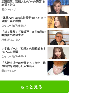
加護亜依、芸能人との“体の関係”を
赤裸々告白
愛のハイエナ
“体重72キロの北川景子”ぽっちゃり
体型公表の理由
ななにー 地下ABEMA
「ゴミ屋敷」「孤独死」布川敏和の
離婚後の絶望生活
ABEMAエンタメ
小学生ギャル（12歳）の登校姿＆す
っぴんに衝撃
ななにー 地下ABEMA
「人殺す以外は全部やってきた」総
長時代を公開した人気芸人
愛のハイエナ
もっと見る