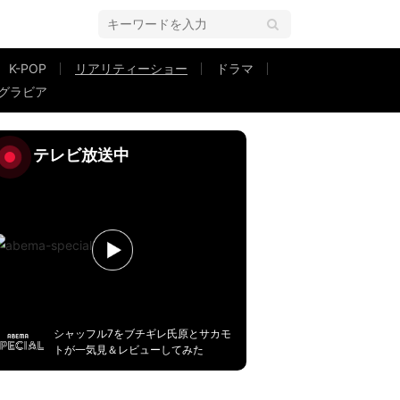
K-POP
リアリティーショー
ドラマ
グラビア
りました」
テレビ放送中
シャッフル7をブチギレ氏原とサカモ
トが一気見＆レビューしてみた