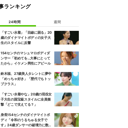
事ランキング
24時間
週間
「すごい水着」「目線に困る」20
歳のダイナマイトボディの女子大
生のスタイルに反響
154センチのマシュマロボディダ
ンサー「初めてを…大事にとって
たから」イケメン男性にアピール
鈴木福、27歳美人タレントに夢中
「めっちゃ好き」「歴代でもトッ
プクラス」
「すごい水着やな」20歳の現役女
子大生の国宝級スタイルに全員衝
撃「どこで支えてる？」
身長154センチのダイナマイトボ
ディ「令和のうるちゅる女子で
す」24歳ダンサーの破壊力に数原