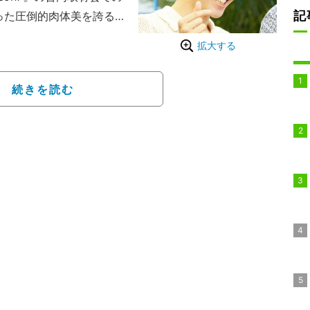
記
った圧倒的肉体美を誇る
“ブルー”の2つの島にい
拡大する
て）”していかなければ
のままに恋愛をしてい
続きを読む