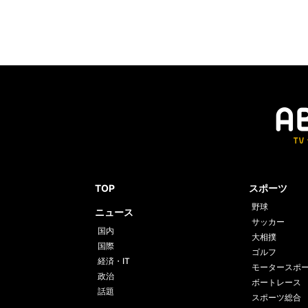
TOP
スポーツ
野球
ニュース
サッカー
国内
大相撲
国際
ゴルフ
経済・IT
モータースポ
政治
ボートレース
話題
スポーツ総合