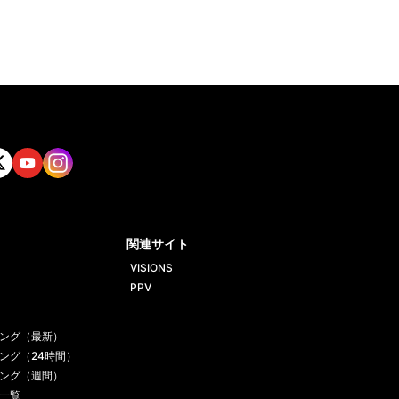
tt
Yout
Insta
ube
gram
関連サイト
VISIONS
PPV
ング（最新）
ング（24時間）
ング（週間）
一覧