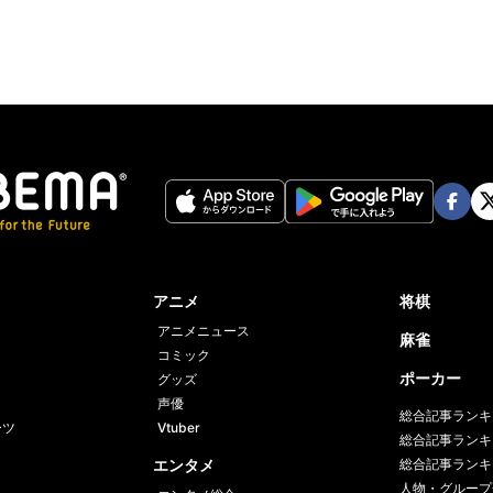
Face
Twi
book
er
アニメ
将棋
アニメニュース
麻雀
コミック
ポーカー
グッズ
声優
総合記事ランキ
ーツ
Vtuber
総合記事ランキ
エンタメ
総合記事ランキ
人物・グループ