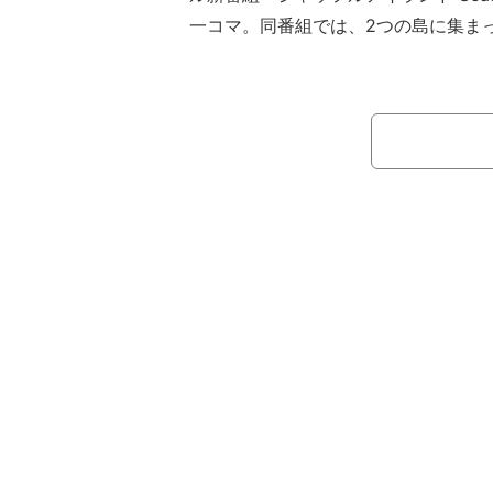
一コマ。同番組では、2つの島に集ま
美男美女たちが、「毎日必ず“ピンク”と
るメンバーを“シャッフル（入れ替わっ
ならない」というルールのもと、本能
く。