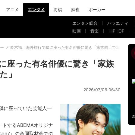
アニメ
エンタメ
将棋
麻雀
ポーカー
エンタメ総合
バラエティ
映画
音楽
HIPHOP
ー
鈴木福、海外旅行で隣に座った有名俳優に驚き「家族同士で写真を撮
に座った有名俳優に驚き「家族
た」
2026/07/06 06:30
隣に座っていた芸能人一
トするABEMAオリジナ
son7』の合同取材会での