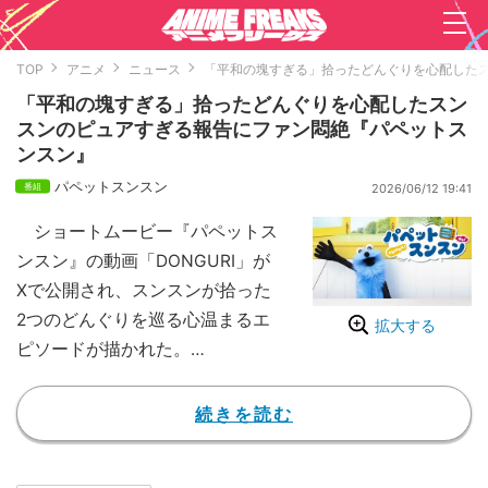
TOP
アニメ
ニュース
「平和の塊すぎる」拾ったどんぐりを心配した
「平和の塊すぎる」拾ったどんぐりを心配したスン
スンのピュアすぎる報告にファン悶絶『パペットス
ンスン』
パペットスンスン
2026/06/12 19:41
ショートムービー『パペットス
ンスン』の動画「DONGURI」が
Xで公開され、スンスンが拾った
2つのどんぐりを巡る心温まるエ
拡大する
ピソードが描かれた。
スンスンによると、今回拾った
どんぐりは「ビューンと長いや
続きを読む
つ」と「まん丸なやつ」の2つ。
どんぐりの形の違いをスンスンな