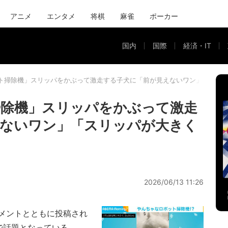
アニメ
エンタメ
将棋
麻雀
ポーカー
国内
国際
経済・IT
掃除機」スリッパをかぶって激走する子犬に「前が見えないワン」「スリッ
除機」スリッパをかぶって激走
えないワン」「スリッパが大きく
2026/06/13 11:26
メントとともに投稿され
で話題となっている。