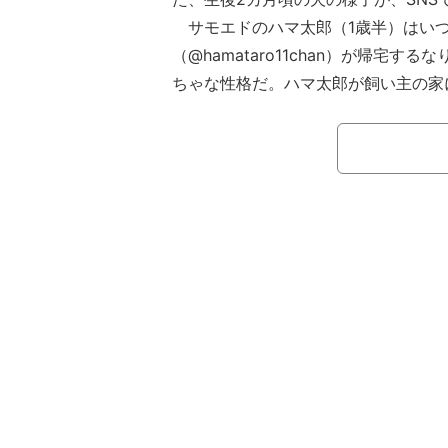
サモエドのハマ太郎（1歳半）はい
（@hamataro11chan）が帰宅す
ちゃな性格だ。ハマ太郎が飼い主の家
とやんちゃだったという。生後2カ月
かっては前へ、ぶつかっては前へ…一