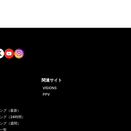
tt
Yout
Insta
ube
gram
関連サイト
VISIONS
PPV
ング（最新）
ング（24時間）
ング（週間）
一覧