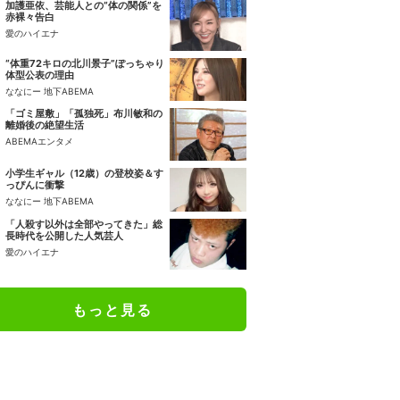
加護亜依、芸能人との“体の関係”を
赤裸々告白
愛のハイエナ
“体重72キロの北川景子”ぽっちゃり
体型公表の理由
ななにー 地下ABEMA
「ゴミ屋敷」「孤独死」布川敏和の
離婚後の絶望生活
ABEMAエンタメ
小学生ギャル（12歳）の登校姿＆す
っぴんに衝撃
ななにー 地下ABEMA
「人殺す以外は全部やってきた」総
長時代を公開した人気芸人
愛のハイエナ
もっと見る