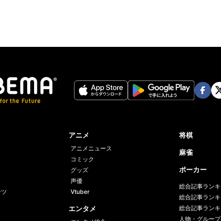
Face
Twi
book
er
アニメ
将棋
アニメニュース
麻雀
コミック
ポーカー
グッズ
声優
総合記事ランキ
ーツ
Vtuber
総合記事ランキ
エンタメ
総合記事ランキ
人物・グループ