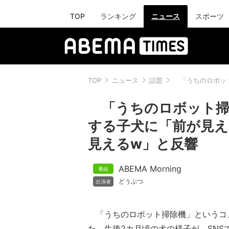
TOP
ランキング
ニュース
スポーツ
TOP
ニュース
話題
「うちのロボット
「うちのロボット掃
する子犬に「前が見
見えるw」と反響
ABEMA Morning
どうぶつ
「うちのロボット掃除機」というコ
た、生後2カ月頃の犬の様子が、SNS