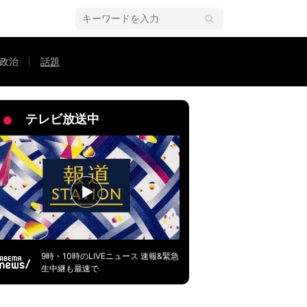
政治
話題
パが大きく見えるw」と反響
テレビ放送中
9時・10時のLIVEニュース 速報&緊急
生中継も最速で