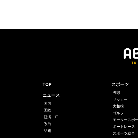
TOP
スポーツ
野球
ニュース
サッカー
国内
大相撲
国際
ゴルフ
経済・IT
モータースポ
政治
ボートレース
話題
スポーツ総合