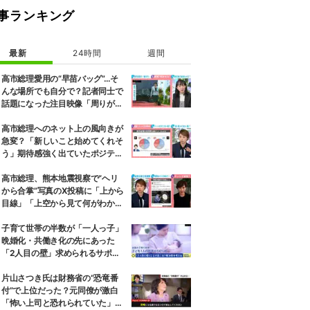
事ランキング
最新
24時間
週間
高市総理愛用の“早苗バッグ”…そ
んな場所でも自分で？記者同士で
話題になった注目映像「周りが持
ちましょうか？と声をかけて
も…」
高市総理へのネット上の風向きが
急変？「新しいこと始めてくれそ
う」期待感強く出ていたポジティ
ブ反応わずか半年で“逆風”に…今
後の政権運営に及ぼす影響は
高市総理、熊本地震視察で“ヘリ
から合掌”写真のX投稿に「上から
目線」「上空から見て何がわか
る」と批判殺到…選挙ドットコム
副編集長は「SNSでの見せ方を配
子育て世帯の半数が「一人っ子」
慮する時代」と指摘
晩婚化・共働き化の先にあった
「2人目の壁」求められるサポー
トと、ライフスタイルの変化
片山さつき氏は財務省の“恐竜番
付”で上位だった？元同僚が激白
「怖い上司と恐れられていた」