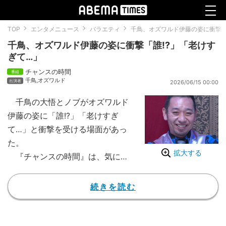
TOP
エンタメニュース
バラエティ
千鳥、オズワルド伊藤の姿に衝撃「
千鳥、オズワルド伊藤の姿に衝撃「誰!?」「老けす
ぎて…」
チャンスの時間
千鳥
,
オズワルド
2026/06/15 00:00
千鳥の大悟とノブがオズワルド
伊藤の姿に「誰!?」「老けすぎ
て…」と衝撃を受ける場面があっ
た。
拡大する
『チャンスの時間』は、気にな
るクセ強めの疑問を取り上げた
り、気になる若手芸人が対決した
続きを読む
りしながら、今後活躍しそうなニ
ュースターを発掘していくABEM
Aオリジナルバラエティー。千鳥