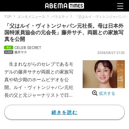
TOP
エンタメニュース
バラエティ
「父はルイ・ヴィトンジャパン元
「父はルイ・ヴィトンジャパン元社長。母は日本外
国特派員協会の元会長」藤井サチ、両親との家族写
真を公開
CELEB SECRET
藤井サチ
2026/06/27 21:30
生まれながらのセレブであるモ
デルの藤井サチが両親との家族写
真や幼少期のホームビデオを公
開。ルイ・ヴィトンジャパン元社
拡大する
長の父と元ジャーナリストで日本
外国特派員協会の元会長と言う母
との写真に、ざわめきが巻き起こ
続きを読む
った。
6月2７日夜9時より、『CELEB