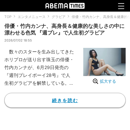
TOP
エンタメニュース
グラビア
俳優・竹内カンナ、高身長＆健康的な
俳優・竹内カンナ、高身長＆健康的な美しさの中に
漂わせる色気 『週プレ』で人生初グラビア
2026/07/02 18:55
数々のスターを生み出してきた
ホリプロが送り出す珠玉の俳優・
竹内カンナが、6月29日発売の
『週刊プレイボーイ28号』で人
拡大する
生初グラビアを解禁している。
170cmの高身長スタイル、ヘル
シーで健康的な美しさは22歳と
続きを読む
は思えぬ色気を漂わせる。竹内カ
ンナ、新章の幕開けは必見だ。
（C）三宮幹史／集英社