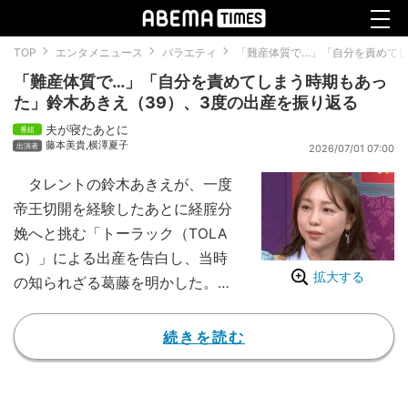
TOP
エンタメニュース
バラエティ
「難産体質で…」「自分を責めてし
「難産体質で…」「自分を責めてしまう時期もあっ
た」鈴木あきえ（39）、3度の出産を振り返る
夫が寝たあとに
藤本美貴
,
横澤夏子
2026/07/01 07:00
タレントの鈴木あきえが、一度
帝王切開を経験したあとに経腟分
娩へと挑む「トーラック（TOLA
C）」による出産を告白し、当時
拡大する
の知られざる葛藤を明かした。
『夫が寝たあとに』は、3児の
ママである藤本美貴と横澤夏子が
続きを読む
MCを務め、ゲストと共に“ママの
本音”を語り合うトークバラエテ
ィ。6月30日の放送回では、「経