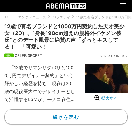
TOP
エンタメニュース
バラエティ
12歳で有名ブランドと1000万円
12歳で有名ブランドと1000万円契約した天才美少
女（20）、“身長190cm超えの規格外イケメン彼
氏”とのデート風景に絶賛の声「ずっとキスして
る！」「可愛い！」
CELEB SECRET
2026/07/06 17:12
「12歳でサマンサタバサと100
0万円でデザイナー契約」という
輝かしい経歴を持ち、現在は20
歳の現役医大生でデザイナーとし
拡大する
て活躍するLaraが、モナコ在住の
恋人・エイダン氏とのロマンチッ
クな遠距離恋愛の様子を公開し、
続きを読む
スタジオから大歓声が沸き起こる
一幕があった。