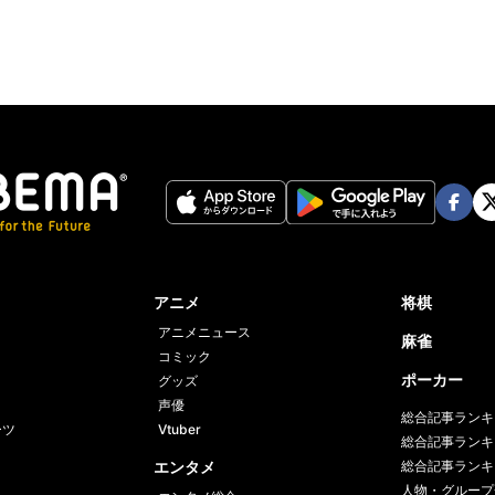
Face
Twi
book
er
アニメ
将棋
アニメニュース
麻雀
コミック
ポーカー
グッズ
声優
総合記事ランキ
ーツ
Vtuber
総合記事ランキ
エンタメ
総合記事ランキ
人物・グループ