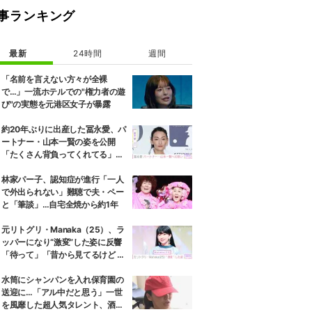
事ランキング
最新
24時間
週間
「名前を言えない方々が全裸
で…」一流ホテルでの"権力者の遊
び"の実態を元港区女子が暴露
約20年ぶりに出産した冨永愛、パ
ートナー・山本一賢の姿を公開
「たくさん背負ってくれてる」感
謝の思いをつづる
林家パー子、認知症が進行「一人
で外出られない」難聴で夫・ペー
と「筆談」…自宅全焼から約1年
元リトグリ・Manaka（25）、ラ
ッパーになり“激変”した姿に反響
「待って」「昔から見てるけど 最
近ずっと可愛くなってる」
水筒にシャンパンを入れ保育園の
送迎に…「アル中だと思う」一世
を風靡した超人気タレント、酒漬