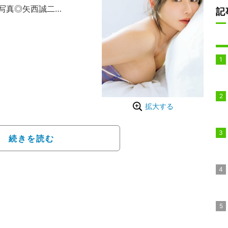
 写真◎矢西誠二
記
1月13日生まれ、26歳。東
8。白百合女子大学在学中に
スコンテスト「MISS C
ランプリに輝く。塾講師などを
ビュー。3rdDVD『甘美
拡大する
売中。
続きを読む