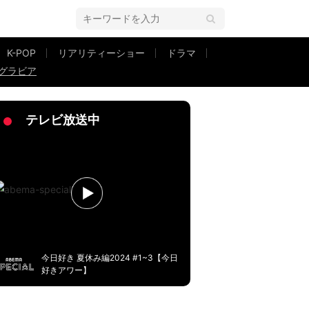
K-POP
リアリティーショー
ドラマ
グラビア
SH』登場
テレビ放送中
今日好き 夏休み編2024 #1~3【今日
好きアワー】