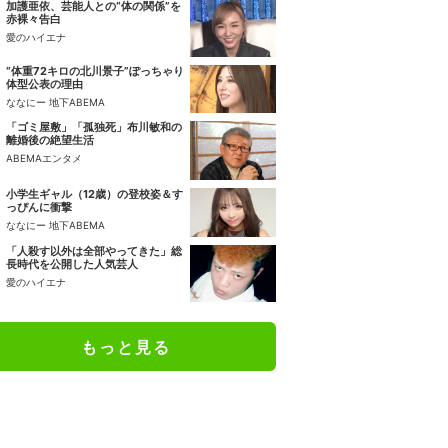
加護亜依、芸能人との“体の関係”を
赤裸々告白
愛のハイエナ
“体重72キロの北川景子”ぽっちゃり
体型公表の理由
ななにー 地下ABEMA
「ゴミ屋敷」「孤独死」布川敏和の
離婚後の絶望生活
ABEMAエンタメ
小学生ギャル（12歳）の登校姿＆す
っぴんに衝撃
ななにー 地下ABEMA
「人殺す以外は全部やってきた」総
長時代を公開した人気芸人
愛のハイエナ
もっと見る