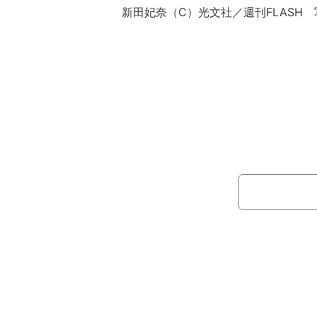
新田妃奈（C）光文社／週刊FLASH
【プロフィール】
新田妃奈（にった・ひな）。1999年1
京都出身。T160cm、B93W58H8
エントリーした日本最大級の大学生のミ
IRCLE CONTEST2021」で準グ
経て、2025年4月に本誌でグラビアデ
な誘惑』（スパイスビジュアル）が発