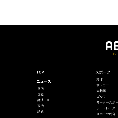
TOP
スポーツ
野球
ニュース
サッカー
国内
大相撲
国際
ゴルフ
経済・IT
モータースポ
政治
ボートレース
話題
スポーツ総合