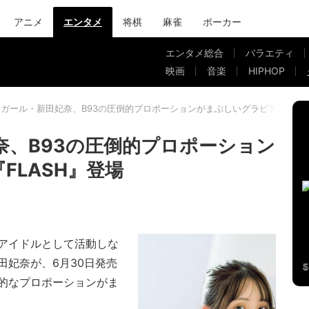
アニメ
エンタメ
将棋
麻雀
ポーカー
エンタメ総合
バラエティ
映画
音楽
HIPHOP
ZINガール・新田妃奈、B93の圧倒的プロポーションがまぶしいグラビア 『FLA
妃奈、B93の圧倒的プロポーション
FLASH』登場
アイドルとして活動しな
新田妃奈が、6月30日発売
倒的なプロポーションがま