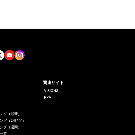
tt
Yout
Insta
ube
gram
関連サイト
VISIONS
PPV
ング（最新）
ング（24時間）
ング（週間）
一覧